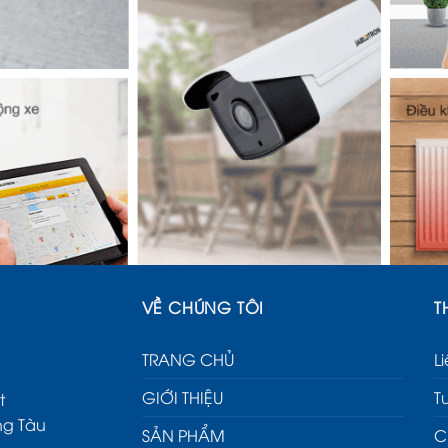
VỀ CHÚNG TÔI
T
TRANG CHỦ
L
GIỚI THIỆU
T
t
ng Tàu
SẢN PHẨM
C