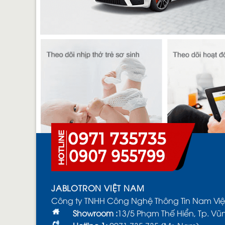
JABLOTRON VIỆT NAM
Công ty TNHH Công Nghệ Thông Tin Nam Việ
Showroom :
13/5 Phạm Thế Hiển, Tp. Vũ