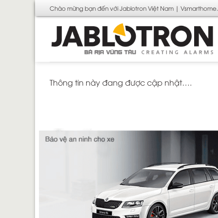
Bỏ
Chào mừng bạn đến với Jablotron Việt Nam | Vsmarthome
qua
nội
dung
Thông tin này đang được cập nhật….