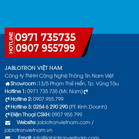
JABLOTRON VIỆT NAM
Công ty TNHH Công Nghệ Thông Tin Nam Việt
Showroom :
13/5 Phạm Thế Hiển, Tp. Vũng Tàu
Hotline 1:
0971 735 735 (Mr. Nam)
Hotline 2:
0907.955.799
Hotline 3: 0254 6 290 290
(PT. Kinh Doanh)
Điện Thoại CSKH:
0907 955 799
Website:
jablotronvietnam.com
/
jablotronvietnam.vn
Email:
info@jablotronvietnam.com