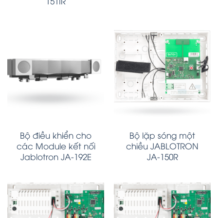
151IR
Bộ điều khiển cho
Bộ lặp sóng một
các Module kết nối
chiều JABLOTRON
Jablotron JA-192E
JA-150R