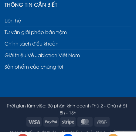
THÔNG TIN CẦN BIẾT
Liên hệ
Tư vấn giải pháp báo trộm
Chính sách điều khoản
Giới thiệu Về Jablotron Việt Nam
Sản phẩm của chúng tôi
Thời gian làm viêc: Bộ phận kinh doanh Thứ 2 - Chủ nhật :
8h - 18h
Visa
PayPal
Stripe
MasterCard
Cash
On
TRANG CHỦ
GIỚI THIỆU
SẢN PHẨM
GIẢI PHÁP
HỖ TRỢ
Delivery