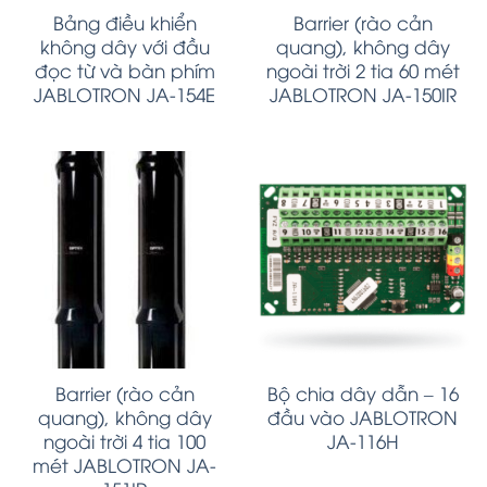
Bảng điều khiển
Barrier (rào cản
không dây với đầu
quang), không dây
đọc từ và bàn phím
ngoài trời 2 tia 60 mét
JABLOTRON JA-154E
JABLOTRON JA-150IR
Barrier (rào cản
Bộ chia dây dẫn – 16
quang), không dây
đầu vào JABLOTRON
ngoài trời 4 tia 100
JA-116H
mét JABLOTRON JA-