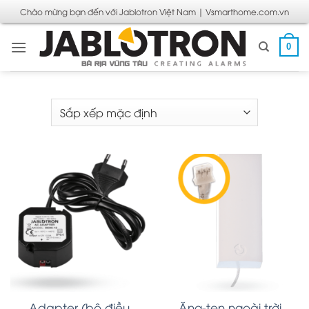
Bỏ
Chào mừng bạn đến với Jablotron Việt Nam | Vsmarthome.com.vn
qua
nội
0
dung
Adapter (bộ điều
Ăng-ten ngoài trời