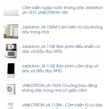
Cảm biến ngập nước không dây Jablotron
JA-151F JABLOTRON 100
Jablotron JA-155M Cảm biến từ cửa không
dây trong nhà
Jablotron JA-115E Bàn phím điều khiển có
dây và Đầu đọc RFID
Jablotron JA-116E Bàn phím cảm ứng có
dây và đầu đọc RFID
JABLOTRON JA-152A Chuông báo động
không dây trong nhà có giắc cắm
JABLOTRON JA-112M - Cảm biến từ có dây