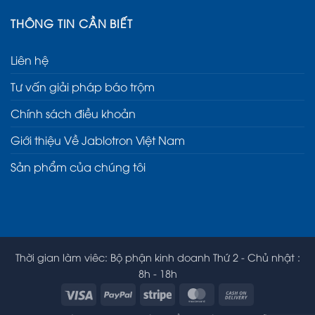
THÔNG TIN CẦN BIẾT
Liên hệ
Tư vấn giải pháp báo trộm
Chính sách điều khoản
Giới thiệu Về Jablotron Việt Nam
Sản phẩm của chúng tôi
Thời gian làm viêc: Bộ phận kinh doanh Thứ 2 - Chủ nhật :
8h - 18h
Visa
PayPal
Stripe
MasterCard
Cash
On