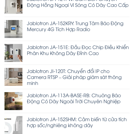
Động Hồng Ngoại Vi Sóng Có Dây Cao Cấp
Jablotron JA-152KRY: Trung Tâm Báo Động
Mercury 4G Tích Hợp Radio
Jablotron JA-151E: Đầu Đọc Chip Điều Khiển
Phân Khu Không Dây Đỉnh Cao
Jablotron JI-120T: Chuyển đổi IP cho
Camera RTSP – Giải pháp giám sát thông
minh
Jablotron JA-113A-BASE-RB: Chuông Báo
Động Có Dây Ngoài Trời Chuyên Nghiệp
Jablotron JA-152SHM: Cảm biến từ cửa tích
hợp sốc/nghiêng không dây