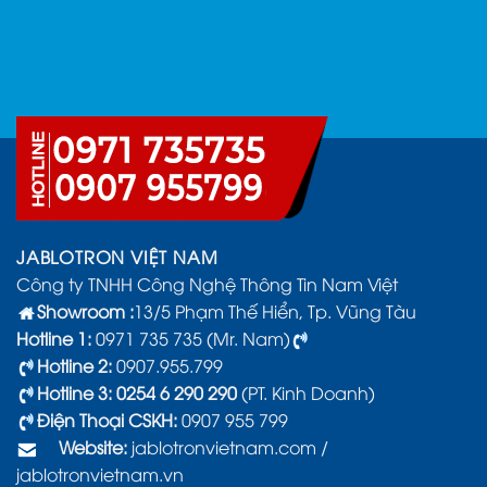
JABLOTRON VIỆT NAM
Công ty TNHH Công Nghệ Thông Tin Nam Việt
Showroom :
13/5 Phạm Thế Hiển, Tp. Vũng Tàu
Hotline 1:
0971 735 735 (Mr. Nam)
Hotline 2:
0907.955.799
Hotline 3: 0254 6 290 290
(PT. Kinh Doanh)
Điện Thoại CSKH:
0907 955 799
Website:
jablotronvietnam.com
/
jablotronvietnam.vn