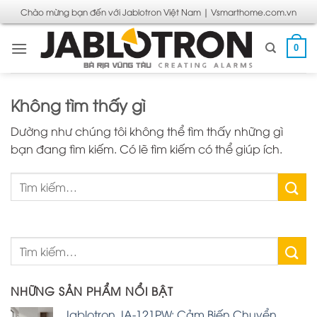
Bỏ
Chào mừng bạn đến với Jablotron Việt Nam | Vsmarthome.com.vn
qua
nội
0
dung
Không tìm thấy gì
Dường như chúng tôi không thể tìm thấy những gì
bạn đang tìm kiếm. Có lẽ tìm kiếm có thể giúp ích.
NHỮNG SẢN PHẨM NỔI BẬT
Jablotron JA-121PW: Cảm Biến Chuyển