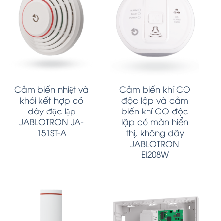
Cảm biến nhiệt và
Cảm biến khí CO
khói kết hợp có
độc lập và cảm
dây độc lập
biến khí CO độc
JABLOTRON JA-
lập có màn hiển
151ST-A
thị, không dây
JABLOTRON
EI208W