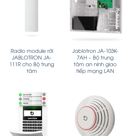
Radio module rời
Jablotron JA-103K-
JABLOTRON JA-
7AH – Bộ trung
111R cho Bộ trung
tâm an ninh giao
tâm
tiếp mạng LAN