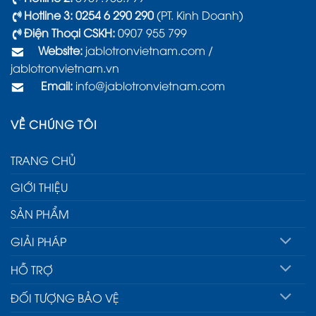
Hotline 3: 0254 6 290 290
(PT. Kinh Doanh)
Điện Thoại CSKH:
0907 955 799
Website:
jablotronvietnam.com
/
jablotronvietnam.vn
Email:
info@jablotronvietnam.com
VỀ CHÚNG TÔI
TRANG CHỦ
GIỚI THIỆU
SẢN PHẨM
GIẢI PHÁP
HỖ TRỢ
ĐỐI TƯỢNG BẢO VỆ