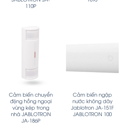
110P
Cảm biến chuyển
Cảm biến ngập
động hồng ngoại
nước không dây
vùng kép trong
Jablotron JA-151F
nhà JABLOTRON
JABLOTRON 100
JA-186P