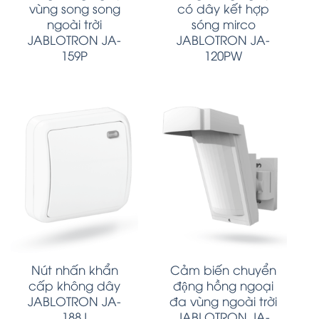
vùng song song
có dây kết hợp
ngoài trời
sóng mirco
JABLOTRON JA-
JABLOTRON JA-
159P
120PW
Nút nhấn khẩn
Cảm biến chuyển
cấp không dây
động hồng ngoại
JABLOTRON JA-
đa vùng ngoài trời
188J
JABLOTRON JA-