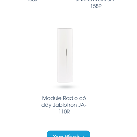
158P
Module Radio có
dây Jablotron JA-
110R
Xem tất cả