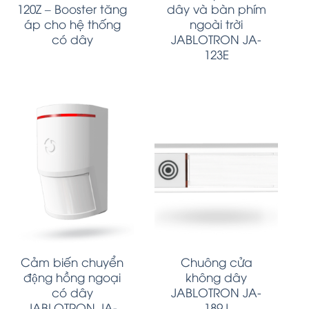
120Z – Booster tăng
dây và bàn phím
áp cho hệ thống
ngoài trời
có dây
JABLOTRON JA-
123E
Cảm biến chuyển
Chuông cửa
động hồng ngoại
không dây
có dây
JABLOTRON JA-
JABLOTRON JA-
189J