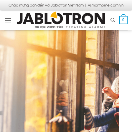
Bỏ
Chào mừng bạn đến với Jablotron Việt Nam | Vsmarthome.com.vn
qua
nội
0
dung