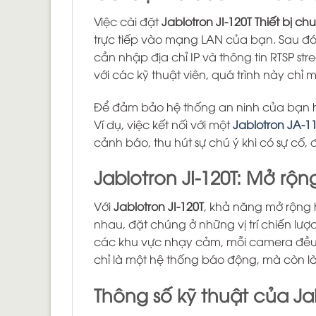
Việc cài đặt
Jablotron JI-120T Thiết bị c
trực tiếp vào mạng LAN của bạn. Sau đ
cần nhập địa chỉ IP và thông tin RTSP st
với các kỹ thuật viên, quá trình này chỉ m
Để đảm bảo hệ thống an ninh của bạn ho
Ví dụ, việc kết nối với một
Jablotron JA-
cảnh báo, thu hút sự chú ý khi có sự cố
Jablotron JI-120T: Mở rộ
Với
Jablotron JI-120T
, khả năng mở rộng 
nhau, đặt chúng ở những vị trí chiến lượ
các khu vực nhạy cảm, mỗi camera đều 
chỉ là một hệ thống báo động, mà còn là
Thông số kỹ thuật của Jab