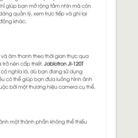
 chỉ giúp bạn mở rộng tầm nhìn mà còn
ng quản lý, xem trực tiếp và ghi lại
 động khác.
o và âm thanh theo thời gian thực qua
 trở nên cấp thiết.
Jablotron JI-120T
y có nghĩa là, dù bạn đang sử dụng
đều có thể giúp bạn đưa luồng hình ảnh
uộc bởi một thương hiệu camera cụ thể,
thành một thành phần không thể thiếu