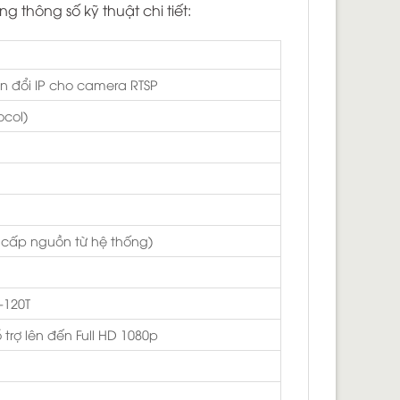
ng thông số kỹ thuật chi tiết:
yển đổi IP cho camera RTSP
ocol)
 cấp nguồn từ hệ thống)
I-120T
trợ lên đến Full HD 1080p