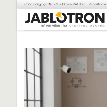
Bỏ
Chào mừng bạn đến với Jablotron Việt Nam | Vsmarthome
qua
nội
dung