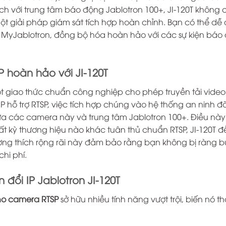
ch với trung tâm báo động Jablotron 100+, JI-120T không
 giải pháp giám sát tích hợp hoàn chỉnh. Bạn có thể dễ dà
 MyJablotron, đồng bộ hóa hoàn hảo với các sự kiện báo
 hoàn hảo với JI-120T
một giao thức chuẩn công nghiệp cho phép truyền tải vide
 hỗ trợ RTSP, việc tích hợp chúng vào hệ thống an ninh đã
iữa các camera này và trung tâm Jablotron 100+. Điều nà
ất kỳ thương hiệu nào khác tuân thủ chuẩn RTSP, JI-120T 
ng thích rộng rãi này đảm bảo rằng bạn không bị ràng b
chi phí.
 đổi IP Jablotron JI-120T
 cho camera RTSP
sở hữu nhiều tính năng vượt trội, biến nó 