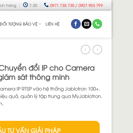
ách hàng
7:30
0971 735 735 / 0907 955 799
ĐỐI TƯỢNG BẢO VỆ
LIÊN HỆ
: Chuyển đổi IP cho Camera
 giám sát thông minh
 camera IP RTSP vào hệ thống Jablotron 100+.
iệu quả, quản lý tập trung qua MyJablotron.
n.
ẦU TƯ VẤN GIẢI PHÁP