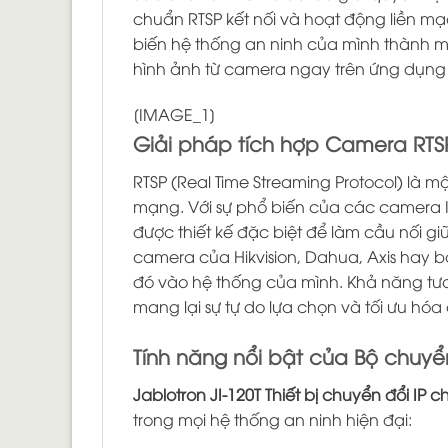
chuẩn RTSP kết nối và hoạt động liền mạ
biến hệ thống an ninh của mình thành một
hình ảnh từ camera ngay trên ứng dụng
[IMAGE_1]
Giải pháp tích hợp Camera RTSP
RTSP (Real Time Streaming Protocol) là 
mạng. Với sự phổ biến của các camera IP
được thiết kế đặc biệt để làm cầu nối g
camera của Hikvision, Dahua, Axis hay b
đó vào hệ thống của mình. Khả năng tươ
mang lại sự tự do lựa chọn và tối ưu hóa 
Tính năng nổi bật của Bộ chuyển
Jablotron JI-120T Thiết bị chuyển đổi IP
trong mọi hệ thống an ninh hiện đại: