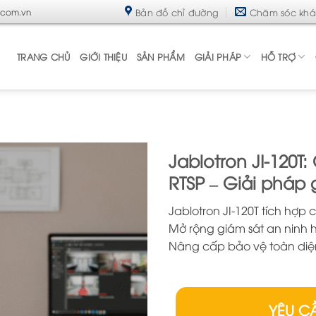
Bản đồ chỉ đường
Chăm sóc kh
.com.vn
TRANG CHỦ
GIỚI THIỆU
SẢN PHẨM
GIẢI PHÁP
HỖ TRỢ
Jablotron JI-120T
RTSP – Giải pháp
Jablotron JI-120T tích hợp
Mở rộng giám sát an ninh h
Nâng cấp bảo vệ toàn diệ
YÊU C