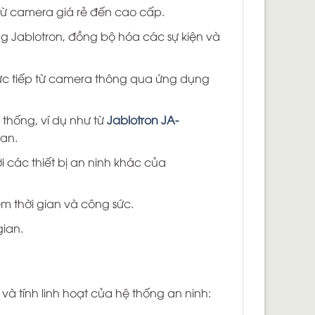
 từ camera giá rẻ đến cao cấp.
 Jablotron, đồng bộ hóa các sự kiện và
ực tiếp từ camera thông qua ứng dụng
thống, ví dụ như từ
Jablotron JA-
an.
 các thiết bị an ninh khác của
iệm thời gian và công sức.
gian.
và tính linh hoạt của hệ thống an ninh: