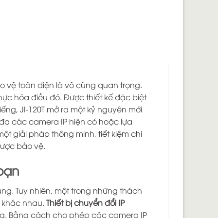
ảo vệ toàn diện là vô cùng quan trọng.
ực hóa điều đó. Được thiết kế đặc biệt
iếng, JI-120T mở ra một kỷ nguyên mới
i đa các camera IP hiện có hoặc lựa
 giải pháp thông minh, tiết kiệm chi
được bảo vệ.
 bạn
dùng. Tuy nhiên, một trong những thách
t khác nhau.
Thiết bị chuyển đổi IP
 dùng. Bằng cách cho phép các camera IP