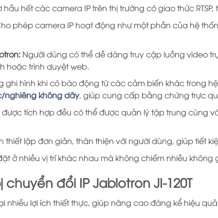
ợ hầu hết các camera IP trên thị trường có giao thức RTSP,
ho phép camera IP hoạt động như một phần của hệ thống
otron:
Người dùng có thể dễ dàng truy cập luồng video tr
h hoặc trình duyệt web.
 ghi hình khi có báo động từ các cảm biến khác trong hệ 
ốc/nghiêng không dây
, giúp cung cấp bằng chứng trực qu
ược tích hợp đều có thể được quản lý tập trung cùng với
h thiết lập đơn giản, thân thiện với người dùng, giúp tiết k
ặt ở nhiều vị trí khác nhau mà không chiếm nhiều không 
bị chuyển đổi IP Jablotron JI-120T
i nhiều lợi ích thiết thực, giúp nâng cao đáng kể hiệu quả 