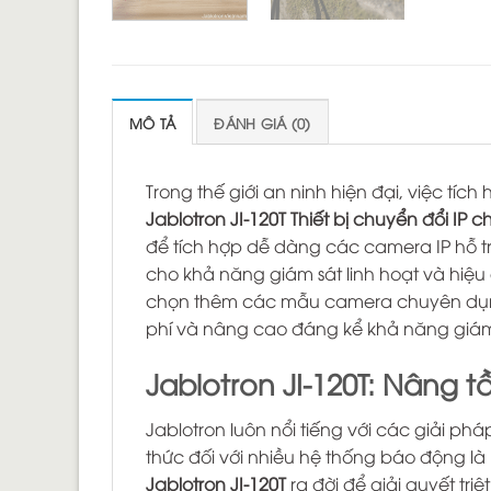
MÔ TẢ
ĐÁNH GIÁ (0)
Trong thế giới an ninh hiện đại, việc tí
Jablotron JI-120T Thiết bị chuyển đổi IP
để tích hợp dễ dàng các camera IP hỗ tr
cho khả năng giám sát linh hoạt và hiệu 
chọn thêm các mẫu camera chuyên dụng m
phí và nâng cao đáng kể khả năng giám
Jablotron JI-120T: Nâng 
Jablotron luôn nổi tiếng với các giải ph
thức đối với nhiều hệ thống báo động l
Jablotron JI-120T
ra đời để giải quyết tr