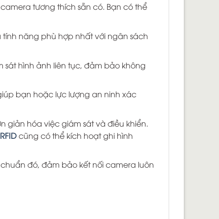
amera tương thích sẵn có. Bạn có thể
 tính năng phù hợp nhất với ngân sách
 sát hình ảnh liên tục, đảm bảo không
giúp bạn hoặc lực lượng an ninh xác
 giản hóa việc giám sát và điều khiển.
 RFID
cũng có thể kích hoạt ghi hình
iêu chuẩn đó, đảm bảo kết nối camera luôn