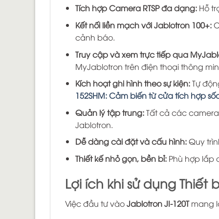
Tích hợp Camera RTSP đa dạng:
Hỗ tr
Kết nối liền mạch với Jablotron 100+:
C
cảnh báo.
Truy cập và xem trực tiếp qua MyJabl
MyJablotron trên điện thoại thông min
Kích hoạt ghi hình theo sự kiện:
Tự động
152SHM: Cảm biến từ cửa tích hợp s
Quản lý tập trung:
Tất cả các camera đ
Jablotron.
Dễ dàng cài đặt và cấu hình:
Quy trìn
Thiết kế nhỏ gọn, bền bỉ:
Phù hợp lắp đ
Lợi ích khi sử dụng Thiết 
Việc đầu tư vào
Jablotron JI-120T
mang lạ