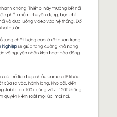
nhanh chóng. Thiết bị này thường kết nối
 hoặc phần mềm chuyên dụng, bạn chỉ
 nối và đưa luồng video vào hệ thống. Đối
 khai dự án.
 sung chất lượng cao là rất quan trọng.
n Nghiệp
sẽ giúp tăng cường khả năng
õ hơn về nguyên nhân kích hoạt báo động.
n có thể tích hợp nhiều camera IP khác
át cửa ra vào, hành lang, kho bãi, đến
 Jablotron 100+ cùng với JI-120T không
 quyền kiểm soát mọi lúc, mọi nơi.