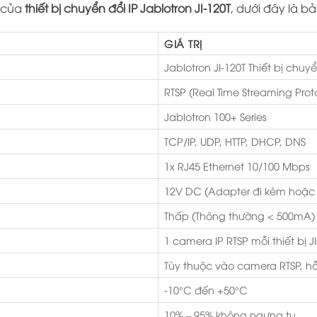
t của
thiết bị chuyển đổi IP Jablotron JI-120T
, dưới đây là bả
GIÁ TRỊ
Jablotron JI-120T Thiết bị chu
RTSP (Real Time Streaming Prot
Jablotron 100+ Series
TCP/IP, UDP, HTTP, DHCP, DNS
1x RJ45 Ethernet 10/100 Mbps
12V DC (Adapter đi kèm hoặc
Thấp (Thông thường < 500mA)
1 camera IP RTSP mỗi thiết bị J
Tùy thuộc vào camera RTSP, hỗ 
-10°C đến +50°C
10% – 95% không ngưng tụ