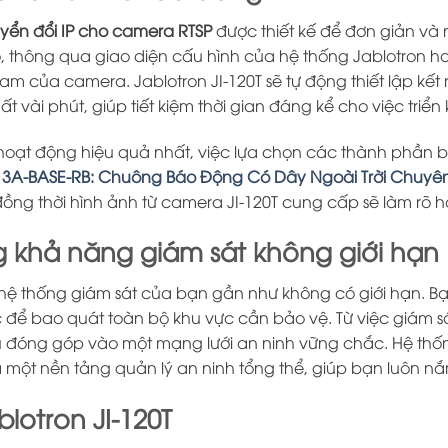
huyển đổi IP cho camera RTSP
được thiết kế để đơn giản và 
ó, thông qua giao diện cấu hình của hệ thống Jablotron
ream của camera. Jablotron JI-120T sẽ tự động thiết lập kết
ất vài phút, giúp tiết kiệm thời gian đáng kể cho việc triển
ạt động hiệu quả nhất, việc lựa chọn các thành phần bổ
113A-BASE-RB: Chuông Báo Động Có Dây Ngoài Trời Chuyê
, đồng thời hình ảnh từ camera JI-120T cung cấp sẽ làm r
ng khả năng giám sát không giới hạn
hệ thống giám sát của bạn gần như không có giới hạn. Bạ
c để bao quát toàn bộ khu vực cần bảo vệ. Từ việc giám s
đóng góp vào một mạng lưới an ninh vững chắc. Hệ thống
 một nền tảng quản lý an ninh tổng thể, giúp bạn luôn nắm
lotron JI-120T