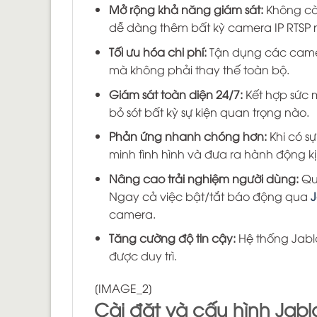
Mở rộng khả năng giám sát:
Không còn
dễ dàng thêm bất kỳ camera IP RTSP 
Tối ưu hóa chi phí:
Tận dụng các camer
mà không phải thay thế toàn bộ.
Giám sát toàn diện 24/7:
Kết hợp sức 
bỏ sót bất kỳ sự kiện quan trọng nào.
Phản ứng nhanh chóng hơn:
Khi có s
minh tình hình và đưa ra hành động kịp
Nâng cao trải nghiệm người dùng:
Quả
Ngay cả việc bật/tắt báo động qua
J
camera.
Tăng cường độ tin cậy:
Hệ thống Jablo
được duy trì.
[IMAGE_2]
Cài đặt và cấu hình Jabl