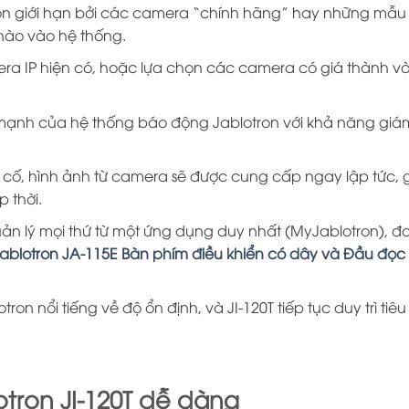
 giới hạn bởi các camera “chính hãng” hay những mẫu c
nào vào hệ thống.
a IP hiện có, hoặc lựa chọn các camera có giá thành và
mạnh của hệ thống báo động Jablotron với khả năng giám
ự cố, hình ảnh từ camera sẽ được cung cấp ngay lập tức, 
 thời.
n lý mọi thứ từ một ứng dụng duy nhất (MyJablotron), đơn
ablotron JA-115E Bàn phím điều khiển có dây và Đầu đọc
tron nổi tiếng về độ ổn định, và JI-120T tiếp tục duy trì t
otron JI-120T dễ dàng