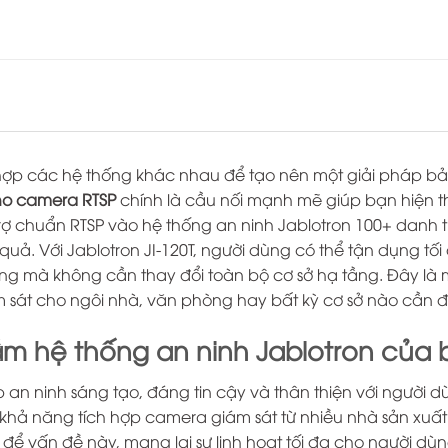
ch hợp các hệ thống khác nhau để tạo nên một giải pháp b
 cho camera RTSP
chính là cầu nối mạnh mẽ giúp bạn hiện th
ợ chuẩn RTSP vào hệ thống an ninh Jablotron 100+ danh t
quả. Với Jablotron JI-120T, người dùng có thể tận dụng tố
à không cần thay đổi toàn bộ cơ sở hạ tầng. Đây là một
 sát cho ngôi nhà, văn phòng hay bất kỳ cơ sở nào cần 
tầm hệ thống an ninh Jablotron của
áp an ninh sáng tạo, đáng tin cậy và thân thiện với người 
à khả năng tích hợp camera giám sát từ nhiều nhà sản xuấ
iệt để vấn đề này, mang lại sự linh hoạt tối đa cho người