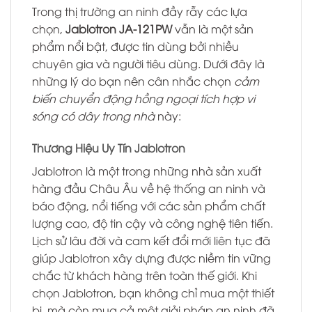
Trong thị trường an ninh đầy rẫy các lựa
chọn,
Jablotron JA-121PW
vẫn là một sản
phẩm nổi bật, được tin dùng bởi nhiều
chuyên gia và người tiêu dùng. Dưới đây là
những lý do bạn nên cân nhắc chọn
cảm
biến chuyển động hồng ngoại tích hợp vi
sóng có dây trong nhà
này:
Thương Hiệu Uy Tín Jablotron
Jablotron là một trong những nhà sản xuất
hàng đầu Châu Âu về hệ thống an ninh và
báo động, nổi tiếng với các sản phẩm chất
lượng cao, độ tin cậy và công nghệ tiên tiến.
Lịch sử lâu đời và cam kết đổi mới liên tục đã
giúp Jablotron xây dựng được niềm tin vững
chắc từ khách hàng trên toàn thế giới. Khi
chọn Jablotron, bạn không chỉ mua một thiết
bị, mà còn mua cả một giải pháp an ninh đã