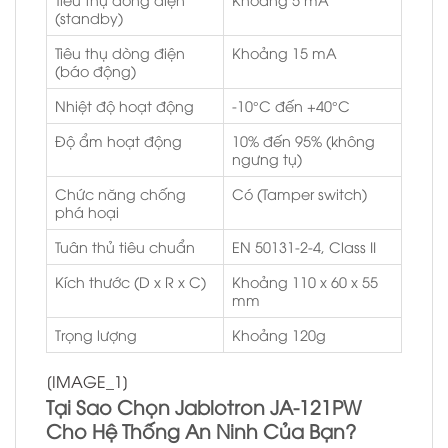
(standby)
Tiêu thụ dòng điện
Khoảng 15 mA
(báo động)
Nhiệt độ hoạt động
-10°C đến +40°C
Độ ẩm hoạt động
10% đến 95% (không
ngưng tụ)
Chức năng chống
Có (Tamper switch)
phá hoại
Tuân thủ tiêu chuẩn
EN 50131-2-4, Class II
Kích thước (D x R x C)
Khoảng 110 x 60 x 55
mm
Trọng lượng
Khoảng 120g
[IMAGE_1]
Tại Sao Chọn Jablotron JA-121PW
Cho Hệ Thống An Ninh Của Bạn?