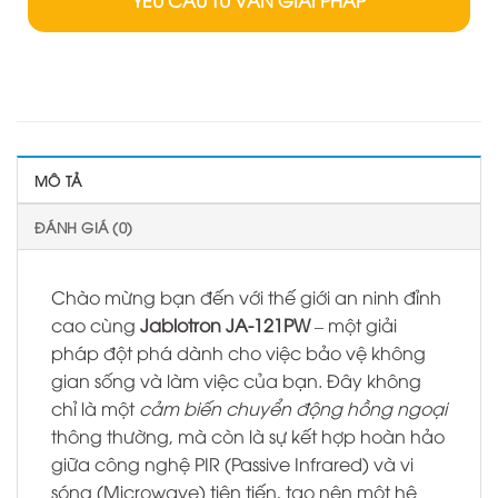
MÔ TẢ
ĐÁNH GIÁ (0)
Chào mừng bạn đến với thế giới an ninh đỉnh
cao cùng
Jablotron JA-121PW
– một giải
pháp đột phá dành cho việc bảo vệ không
gian sống và làm việc của bạn. Đây không
chỉ là một
cảm biến chuyển động hồng ngoại
thông thường, mà còn là sự kết hợp hoàn hảo
giữa công nghệ PIR (Passive Infrared) và vi
sóng (Microwave) tiên tiến, tạo nên một hệ