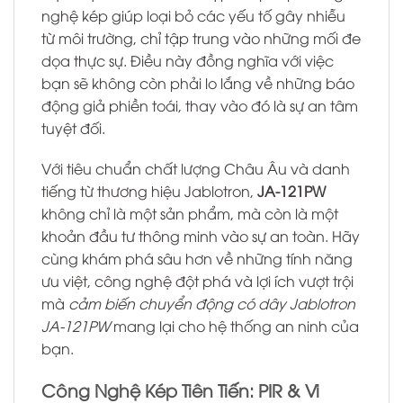
nghệ kép giúp loại bỏ các yếu tố gây nhiễu
từ môi trường, chỉ tập trung vào những mối đe
dọa thực sự. Điều này đồng nghĩa với việc
bạn sẽ không còn phải lo lắng về những báo
động giả phiền toái, thay vào đó là sự an tâm
tuyệt đối.
Với tiêu chuẩn chất lượng Châu Âu và danh
tiếng từ thương hiệu Jablotron,
JA-121PW
không chỉ là một sản phẩm, mà còn là một
khoản đầu tư thông minh vào sự an toàn. Hãy
cùng khám phá sâu hơn về những tính năng
ưu việt, công nghệ đột phá và lợi ích vượt trội
mà
cảm biến chuyển động có dây Jablotron
JA-121PW
mang lại cho hệ thống an ninh của
bạn.
Công Nghệ Kép Tiên Tiến: PIR & Vi