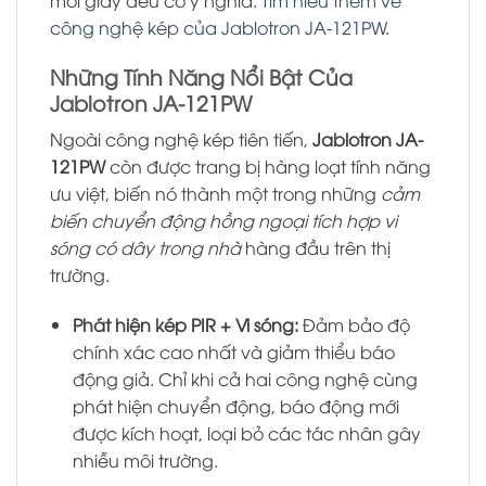
công nghệ kép của Jablotron JA-121PW
.
Những Tính Năng Nổi Bật Của
Jablotron JA-121PW
Ngoài công nghệ kép tiên tiến,
Jablotron JA-
121PW
còn được trang bị hàng loạt tính năng
ưu việt, biến nó thành một trong những
cảm
biến chuyển động hồng ngoại tích hợp vi
sóng có dây trong nhà
hàng đầu trên thị
trường.
Phát hiện kép PIR + Vi sóng:
Đảm bảo độ
chính xác cao nhất và giảm thiểu báo
động giả. Chỉ khi cả hai công nghệ cùng
phát hiện chuyển động, báo động mới
được kích hoạt, loại bỏ các tác nhân gây
nhiễu môi trường.