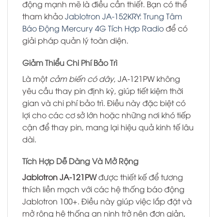
động mạnh mẽ là điều cần thiết. Bạn có thể
tham khảo
Jablotron JA-152KRY: Trung Tâm
Báo Động Mercury 4G Tích Hợp Radio
để có
giải pháp quản lý toàn diện.
Giảm Thiểu Chi Phí Bảo Trì
Là một
cảm biến có dây
, JA-121PW không
yêu cầu thay pin định kỳ, giúp tiết kiệm thời
gian và chi phí bảo trì. Điều này đặc biệt có
lợi cho các cơ sở lớn hoặc những nơi khó tiếp
cận để thay pin, mang lại hiệu quả kinh tế lâu
dài.
Tích Hợp Dễ Dàng Và Mở Rộng
Jablotron JA-121PW
được thiết kế để tương
thích liền mạch với các hệ thống báo động
Jablotron 100+. Điều này giúp việc lắp đặt và
mở rộng hệ thống an ninh trở nên đơn giản,