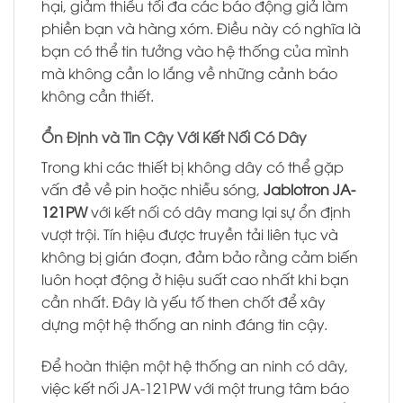
hại, giảm thiểu tối đa các báo động giả làm
phiền bạn và hàng xóm. Điều này có nghĩa là
bạn có thể tin tưởng vào hệ thống của mình
mà không cần lo lắng về những cảnh báo
không cần thiết.
Ổn Định và Tin Cậy Với Kết Nối Có Dây
Trong khi các thiết bị không dây có thể gặp
vấn đề về pin hoặc nhiễu sóng,
Jablotron JA-
121PW
với kết nối có dây mang lại sự ổn định
vượt trội. Tín hiệu được truyền tải liên tục và
không bị gián đoạn, đảm bảo rằng cảm biến
luôn hoạt động ở hiệu suất cao nhất khi bạn
cần nhất. Đây là yếu tố then chốt để xây
dựng một hệ thống an ninh đáng tin cậy.
Để hoàn thiện một hệ thống an ninh có dây,
việc kết nối JA-121PW với một trung tâm báo