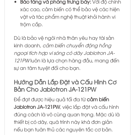
Bảo tàng và phòng trưng bày:
Với độ chính
xác cao, cảm biến có thể bảo vệ các hiện
vật và tác phẩm nghệ thuật khỏi hành vi
trộm cắp.
Dù là bảo vệ ngôi nhà thân yêu hay tài sản
kinh doanh,
cảm biến chuyển động hồng
ngoại tích hợp vi sóng có dây Jablotron JA-
121PW
luôn là lựa chọn hàng đầu, mang đến
sự an tâm tuyệt đối cho bạn.
Hướng Dẫn Lắp Đặt và Cấu Hình Cơ
Bản Cho Jablotron JA-121PW
Để đạt được hiệu quả tối đa từ
cảm biến
Jablotron JA-121PW
, việc lắp đặt và cấu hình
đúng cách là vô cùng quan trọng. Mặc dù là
thiết bị có dây, quá trình này khá đơn giản
nếu bạn tuân thủ các nguyên tắc cơ bản.