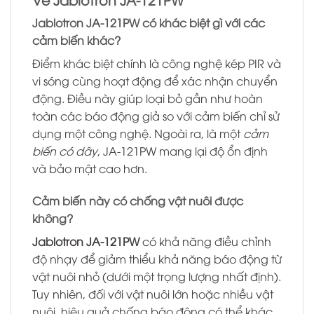
Jablotron JA-121PW có khác biệt gì với các
cảm biến khác?
Điểm khác biệt chính là công nghệ kép PIR và
vi sóng cùng hoạt động để xác nhận chuyển
động. Điều này giúp loại bỏ gần như hoàn
toàn các báo động giả so với cảm biến chỉ sử
dụng một công nghệ. Ngoài ra, là một
cảm
biến có dây
, JA-121PW mang lại độ ổn định
và bảo mật cao hơn.
Cảm biến này có chống vật nuôi được
không?
Jablotron JA-121PW
có khả năng điều chỉnh
độ nhạy để giảm thiểu khả năng báo động từ
vật nuôi nhỏ (dưới một trọng lượng nhất định).
Tuy nhiên, đối với vật nuôi lớn hoặc nhiều vật
nuôi, hiệu quả chống báo động có thể khác