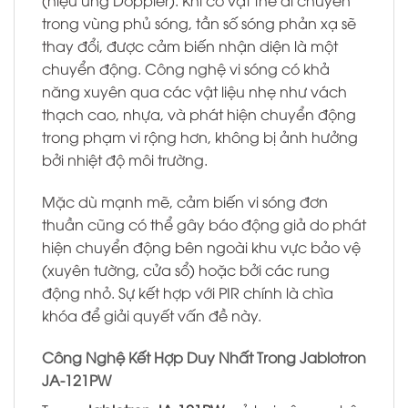
(hiệu ứng Doppler). Khi có vật thể di chuyển
trong vùng phủ sóng, tần số sóng phản xạ sẽ
thay đổi, được cảm biến nhận diện là một
chuyển động. Công nghệ vi sóng có khả
năng xuyên qua các vật liệu nhẹ như vách
thạch cao, nhựa, và phát hiện chuyển động
trong phạm vi rộng hơn, không bị ảnh hưởng
bởi nhiệt độ môi trường.
Mặc dù mạnh mẽ, cảm biến vi sóng đơn
thuần cũng có thể gây báo động giả do phát
hiện chuyển động bên ngoài khu vực bảo vệ
(xuyên tường, cửa sổ) hoặc bởi các rung
động nhỏ. Sự kết hợp với PIR chính là chìa
khóa để giải quyết vấn đề này.
Công Nghệ Kết Hợp Duy Nhất Trong Jablotron
JA-121PW