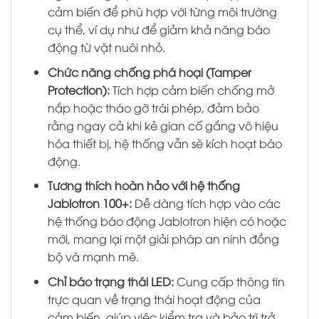
cảm biến để phù hợp với từng môi trường
cụ thể, ví dụ như để giảm khả năng báo
động từ vật nuôi nhỏ.
Chức năng chống phá hoại (Tamper
Protection):
Tích hợp cảm biến chống mở
nắp hoặc tháo gỡ trái phép, đảm bảo
rằng ngay cả khi kẻ gian cố gắng vô hiệu
hóa thiết bị, hệ thống vẫn sẽ kích hoạt báo
động.
Tương thích hoàn hảo với hệ thống
Jablotron 100+:
Dễ dàng tích hợp vào các
hệ thống báo động Jablotron hiện có hoặc
mới, mang lại một giải pháp an ninh đồng
bộ và mạnh mẽ.
Chỉ báo trạng thái LED:
Cung cấp thông tin
trực quan về trạng thái hoạt động của
cảm biến, giúp việc kiểm tra và bảo trì trở