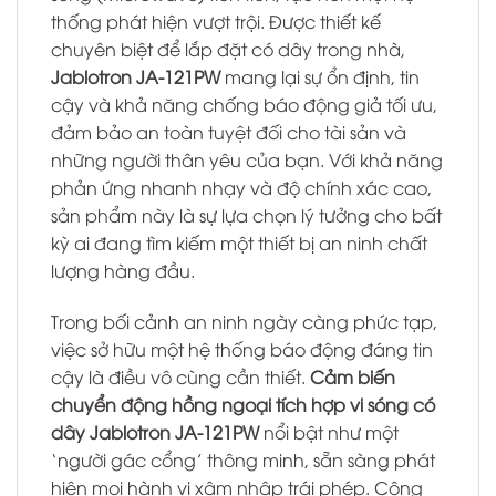
thống phát hiện vượt trội. Được thiết kế
chuyên biệt để lắp đặt có dây trong nhà,
Jablotron JA-121PW
mang lại sự ổn định, tin
cậy và khả năng chống báo động giả tối ưu,
đảm bảo an toàn tuyệt đối cho tài sản và
những người thân yêu của bạn. Với khả năng
phản ứng nhanh nhạy và độ chính xác cao,
sản phẩm này là sự lựa chọn lý tưởng cho bất
kỳ ai đang tìm kiếm một thiết bị an ninh chất
lượng hàng đầu.
Trong bối cảnh an ninh ngày càng phức tạp,
việc sở hữu một hệ thống báo động đáng tin
cậy là điều vô cùng cần thiết.
Cảm biến
chuyển động hồng ngoại tích hợp vi sóng có
dây Jablotron JA-121PW
nổi bật như một
‘người gác cổng’ thông minh, sẵn sàng phát
hiện mọi hành vi xâm nhập trái phép. Công