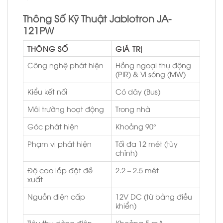
Thông Số Kỹ Thuật Jablotron JA-
121PW
THÔNG SỐ
GIÁ TRỊ
Công nghệ phát hiện
Hồng ngoại thụ động
(PIR) & Vi sóng (MW)
Kiểu kết nối
Có dây (Bus)
Môi trường hoạt động
Trong nhà
Góc phát hiện
Khoảng 90°
Phạm vi phát hiện
Tối đa 12 mét (tùy
chỉnh)
Độ cao lắp đặt đề
2.2 – 2.5 mét
xuất
Nguồn điện cấp
12V DC (từ bảng điều
khiển)
Tiêu thụ dòng điện
Khoảng 5 mA