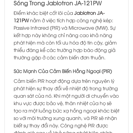
Sóng Trong Jablotron JA-121PW
Điểm khác biệt cốt lõi của
Jablotron JA-
121PW
nằm ở việc tích hợp công nghệ kép:
Passive Infrared (PIR) và Microwave (MW). Sự
kết hợp này không chỉ nâng cao khả năng
phát hiện mà còn tối ưu hóa độ tin cậy, giảm
thiểu đáng kể các trường hợp báo động giả
thường gặp ở các cảm biến đơn thuần.
Sức Mạnh Của Cảm Biến Hồng Ngoại (PIR)
Cảm biến PIR hoạt động dựa trên nguyên lý
phát hiện sự thay đổi về nhiệt độ trong trường
quan sát của nó. Khi một người di chuyển vào
khu vực được bảo vệ, thân nhiệt của họ sẽ
tạo ra một luồng bức xạ hồng ngoại khác biệt
so với môi trường xung quanh, và PIR sẽ nhận
biết sự thay đổi này. Công nghệ PIR được
đánh giá cao về khả năng phát hiện chính