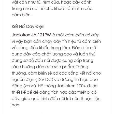
vật cản như tủ, rèm cửa, hoặc cây cảnh
trong nhà có thể che khuất tầm nhìn của
cảm biến.
Kết Nối Dây Điện
Jablotron JA-121PW
là một
cảm biến có dây
,
vì vậy bạn cần chạy dây tín hiệu từ cảm biến
về bảng điều khiển trung tâm. Đảm bảo sử
dụng dây cáp chất lượng cao và tuân thủ
đúng sơ đồ đấu nối được cung cấp trong
sách hướng dẫn của sản phẩm. Thông
thường, cảm biến sẽ có các cổng kết nối cho
nguồn điện (12V DC) và đường tín hiệu báo
động (zone). Hệ thống Jablotron 100+ được
thiết kế để dễ dàng tích hợp các thiết bị có
dây, giúp quá trình đấu nối trở nên thuận tiện
hơn.