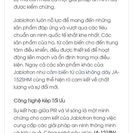
được kiểm chứng.
Jablotron luôn nỗ lực để mang đến những
sản phẩm đáp ứng và vượt qua các tiêu
chuẩn an ninh quốc tế khắt khe nhất. Các
sản phẩm của họ, từ cảm biến cho đến trung
tâm điều khiển, đều được thiết kế để hoạt
động liền mạch và ổn định trong mọi điều
kiện. Ngay cả các sản phẩm khác của
Jablotron như
cảm biến từ cửa không dây JA-
152SHM
cũng thể hiện rõ cam kết về chất
lượng và sự đổi mới.
Công Nghệ Kép Tối Ưu
Sự kết hợp giữa PIR và Vi sóng là một minh
chứng cho cam kết của Jablotron trong việc
cung cấp các giải pháp an ninh thông minh
và hiệu quả. Công nghệ này giúp
JA-121PW