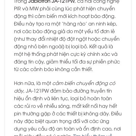
Trong
Jablotron JA-121PW
, cả hai công nghệ
PIR và MW phải cùng lúc phát hiện chuyển
động thì cảm biến mới kích hoạt báo động.
Điều này tạo ra một ‘hàng rào’ an ninh kép,
nơi các báo động giả do một yếu tố đơn lẻ
(như thay đổi nhiệt độ đột ngột hoặc chuyển
động nhỏ bên ngoài) bị loại bỏ. Kết quả là
một hệ thống phát hiện cực kỳ chính xác và
đáng tin cậy, giảm thiểu tối đa sự phiền phức
từ các cảnh báo không cần thiết.
Hơn nữa, là một
cảm biến chuyển động có
dây
, JA-121PW đảm bảo đường truyền tín
hiệu ổn định và liên tục, loại bỏ hoàn toàn
các rủi ro về nhiễu sóng, mất kết nối hay hết
pin thường gặp ở các thiết bị không dây. Điều
này đặc biệt quan trọng đối với các ứng
dụng yêu cầu độ an toàn và ổn định cao, nơi
mỗi giây đều có ý nghĩa.
Tìm hiểu thêm về