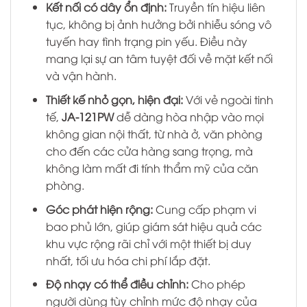
Kết nối có dây ổn định:
Truyền tín hiệu liên
tục, không bị ảnh hưởng bởi nhiễu sóng vô
tuyến hay tình trạng pin yếu. Điều này
mang lại sự an tâm tuyệt đối về mặt kết nối
và vận hành.
Thiết kế nhỏ gọn, hiện đại:
Với vẻ ngoài tinh
tế,
JA-121PW
dễ dàng hòa nhập vào mọi
không gian nội thất, từ nhà ở, văn phòng
cho đến các cửa hàng sang trọng, mà
không làm mất đi tính thẩm mỹ của căn
phòng.
Góc phát hiện rộng:
Cung cấp phạm vi
bao phủ lớn, giúp giám sát hiệu quả các
khu vực rộng rãi chỉ với một thiết bị duy
nhất, tối ưu hóa chi phí lắp đặt.
Độ nhạy có thể điều chỉnh:
Cho phép
người dùng tùy chỉnh mức độ nhạy của