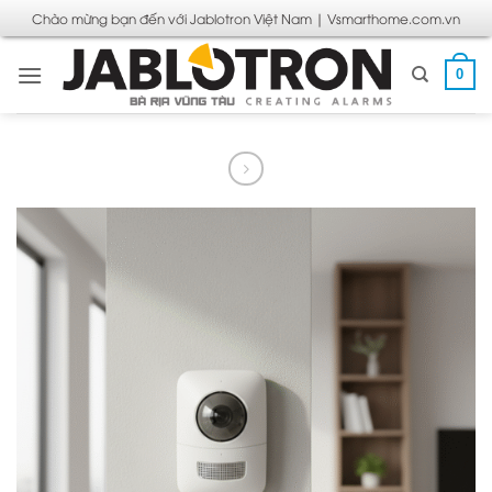
Bỏ
Chào mừng bạn đến với Jablotron Việt Nam | Vsmarthome.com.vn
qua
nội
0
dung