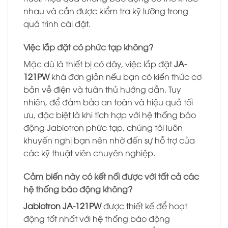
nhau và cần được kiểm tra kỹ lưỡng trong
quá trình cài đặt.
Việc lắp đặt có phức tạp không?
Mặc dù là thiết bị có dây, việc lắp đặt
JA-
121PW
khá đơn giản nếu bạn có kiến thức cơ
bản về điện và tuân thủ hướng dẫn. Tuy
nhiên, để đảm bảo an toàn và hiệu quả tối
ưu, đặc biệt là khi tích hợp với hệ thống báo
động Jablotron phức tạp, chúng tôi luôn
khuyến nghị bạn nên nhờ đến sự hỗ trợ của
các kỹ thuật viên chuyên nghiệp.
Cảm biến này có kết nối được với tất cả các
hệ thống báo động không?
Jablotron JA-121PW
được thiết kế để hoạt
động tốt nhất với hệ thống báo động