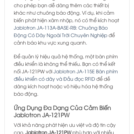
cho phép bạn dễ dàng thêm các thiết bị
khác như chuông báo động. Ví dụ, khi cảm
biến phát hiện xâm nhập, nó có thể kích hoạt
Jablotron JA-113A-BASE-RB: Chuông Báo
Động Có Dây Ngoài Trời Chuyên Nghiệp
để
cảnh báo khu vực xung quanh.
Để quản lý hiệu quả hệ thống, một bàn phím
điều khiển là không thể thiếu. Bạn có thể kết
nối JA-121PW với
Jablotron JA-115E Bàn phím
điều khiển có dây và Đầu đọc RFID
để dễ
dàng kích hoạt hoặc vô hiệu hóa hệ thống
báo động.
Ứng Dụng Đa Dạng Của Cảm Biến
Jablotron JA-121PW
Với khả năng phát hiện ưu việt và độ tin cậy
cao,
Jablotron JA-121PW
phù hợp với nhiều