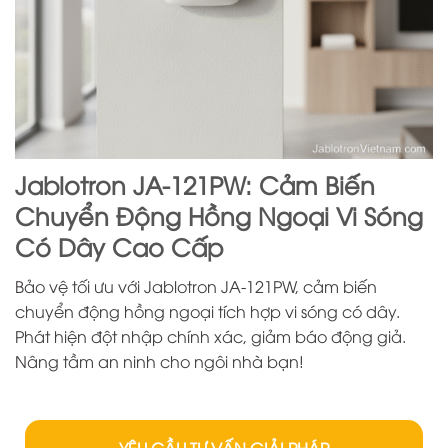
Jablotron JA-121PW: Cảm Biến
Chuyển Động Hồng Ngoại Vi Sóng
Có Dây Cao Cấp
Bảo vệ tối ưu với Jablotron JA-121PW, cảm biến
chuyển động hồng ngoại tích hợp vi sóng có dây.
Phát hiện đột nhập chính xác, giảm báo động giả.
Nâng tầm an ninh cho ngôi nhà bạn!
YÊU CẦU TƯ VẤN GIẢI PHÁP