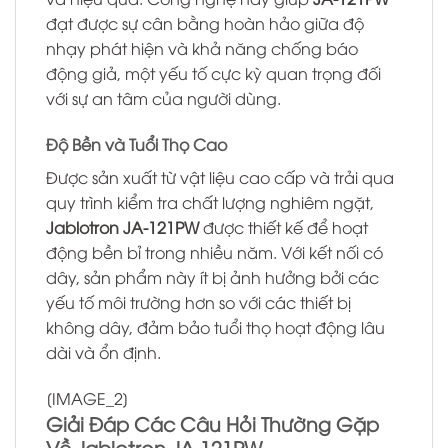
đạt được sự cân bằng hoàn hảo giữa độ
nhạy phát hiện và khả năng chống báo
động giả, một yếu tố cực kỳ quan trọng đối
với sự an tâm của người dùng.
Độ Bền và Tuổi Thọ Cao
Được sản xuất từ vật liệu cao cấp và trải qua
quy trình kiểm tra chất lượng nghiêm ngặt,
Jablotron JA-121PW
được thiết kế để hoạt
động bền bỉ trong nhiều năm. Với kết nối có
dây, sản phẩm này ít bị ảnh hưởng bởi các
yếu tố môi trường hơn so với các thiết bị
không dây, đảm bảo tuổi thọ hoạt động lâu
dài và ổn định.
[IMAGE_2]
Giải Đáp Các Câu Hỏi Thường Gặp
Về Jablotron JA-121PW