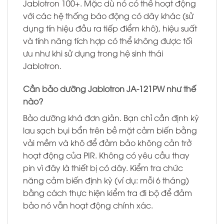
Jablotron 100+. Mặc dù nó có thể hoạt động
với các hệ thống báo động có dây khác (sử
dụng tín hiệu đầu ra tiếp điểm khô), hiệu suất
và tính năng tích hợp có thể không được tối
ưu như khi sử dụng trong hệ sinh thái
Jablotron.
Cần bảo dưỡng Jablotron JA-121PW như thế
nào?
Bảo dưỡng khá đơn giản. Bạn chỉ cần định kỳ
lau sạch bụi bẩn trên bề mặt cảm biến bằng
vải mềm và khô để đảm bảo không cản trở
hoạt động của PIR. Không có yêu cầu thay
pin vì đây là thiết bị có dây. Kiểm tra chức
năng cảm biến định kỳ (ví dụ: mỗi 6 tháng)
bằng cách thực hiện kiểm tra đi bộ để đảm
bảo nó vẫn hoạt động chính xác.