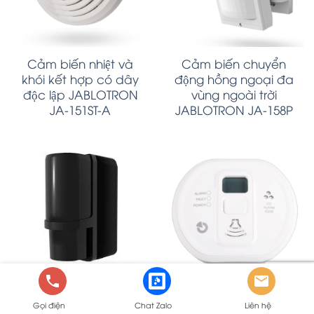
Cảm biến nhiệt và
Cảm biến chuyển
khói kết hợp có dây
động hồng ngoại đa
độc lập JABLOTRON
vùng ngoài trời
JA-151ST-A
JABLOTRON JA-158P
Barrier (rào cản
Cảm biến khí CO có
Gọi điện
Chat Zalo
Liên hệ