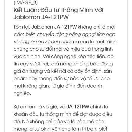
[IMAGE_3]
Kết Luận: Đầu Tư Thông Minh Với
Jablotron JA-121PW
Tóm lại,
Jablotron JA-121PW
không chỉ là một
cảm biến chuyển động hồng ngoại tích hợp
vi sóng có dây trong nhà
mà còn là một minh
chứng cho sự đổi mới và hiệu quả trong lĩnh
vực an ninh. Với công nghệ kép tiên tiến, độ
tin cậy vượt trội, khả năng chống báo động
giả ấn tượng và kết nối có dây ổn định, sản
phẩm này mang đến sự bảo vệ tối ưu cho
mọi không gian, từ gia đình đến doanh
nghiệp.
Sự an tâm là vô giá, và
JA-121PW
chính là
khoản đầu tư thông minh để đạt được điều
đó. Nó không chỉ bảo vệ tài sản mà còn
mang lại sự bình yên cho tâm trí bạn, biết