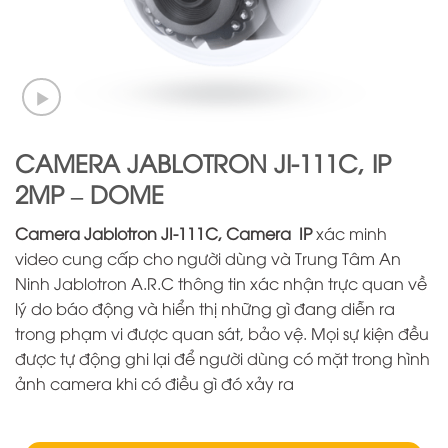
CAMERA JABLOTRON JI-111C, IP
2MP – DOME
Camera Jablotron JI-111C, Camera IP
xác minh
video cung cấp cho người dùng và Trung Tâm An
Ninh Jablotron A.R.C thông tin xác nhận trực quan về
lý do báo động và hiển thị những gì đang diễn ra
trong phạm vi được quan sát, bảo vệ. Mọi sự kiện đều
được tự động ghi lại để người dùng có mặt trong hình
ảnh camera khi có điều gì đó xảy ra