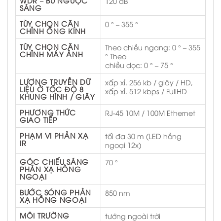
WDR – BÙ NGƯỢC
120 dB
SÁNG
TÙY CHỌN CĂN
0 ° – 355 °
CHỈNH ỐNG KÍNH
TÙY CHỌN CĂN
Theo chiều ngang: 0 ° – 355
CHỈNH MÁY ẢNH
° Theo
chiều dọc: 0 ° – 75 °
LƯỢNG TRUYỀN DỮ
xấp xỉ. 256 kb / giây / HD,
LIỆU Ở TỐC ĐỘ 8
xấp xỉ. 512 kbps / FullHD
KHUNG HÌNH / GIÂY
PHƯƠNG THỨC
RJ-45 10M / 100M Ethernet
GIAO TIẾP
PHẠM VI PHẢN XẠ
tối đa 30 m (LED hồng
IR
ngoại 12x)
GÓC CHIẾU SÁNG
70 °
PHẢN XẠ HỒNG
NGOẠI
BƯỚC SÓNG PHẢN
850 nm
XẠ HỒNG NGOẠI
MÔI TRƯỜNG
tướng ngoài trời