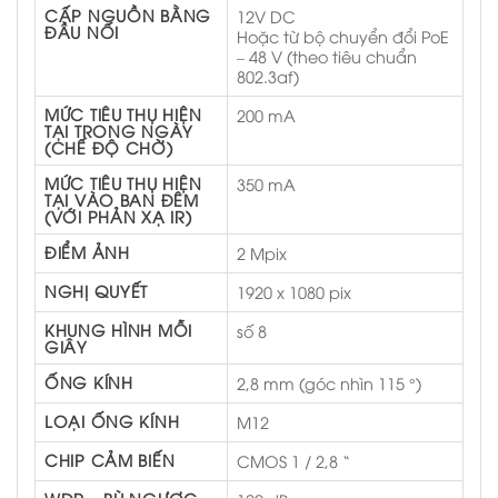
CẤP NGUỒN BẰNG
12V DC
ĐẦU NỐI
Hoặc từ bộ chuyển đổi PoE
– 48 V (theo tiêu chuẩn
802.3af)
MỨC TIÊU THỤ HIỆN
200 mA
TẠI TRONG NGÀY
(CHẾ ĐỘ CHỜ)
MỨC TIÊU THỤ HIỆN
350 mA
TẠI VÀO BAN ĐÊM
(VỚI PHẢN XẠ IR)
ĐIỂM ẢNH
2 Mpix
NGHỊ QUYẾT
1920 x 1080 pix
KHUNG HÌNH MỖI
số 8
GIÂY
ỐNG KÍNH
2,8 mm (góc nhìn 115 °)
LOẠI ỐNG KÍNH
M12
CHIP CẢM BIẾN
CMOS 1 / 2,8 “