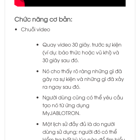
Chức năng cơ bản:
Chuỗi video
Quay video 30 giây. trước sự kiện
(ví dụ: báo thức hoặc vũ khí) và
30 giây sau đó.
Nó cho thấy rõ ràng những gì đã
gây ra sự kiện và những gì đã xảy
ra ngay sau đó.
Người dùng cũng có thể yêu cầu
tạo nó từ ứng dụng
MyJABLOTRON.
Một lịch sử đầy đủ là do người
dùng sử dụng; người đó có thể
kiểm tra bất kỳ lúc nào để tìm hiểu