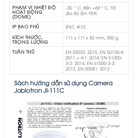
PHẠM VI NHIỆT ĐỘ
-30 ° C đến +60 ° C, tối
HOẠT ĐỘNG
đa độ ẩm 95%
(DOME)
IP BAO PHỦ
IP67, IK10
KÍCH THƯỚC,
111 x 111 x 82 mm, 500 g
TRỌNG LƯỢNG
TUÂN THỦ
EN 55032: 2015, EN 50130-4:
2011 + A1: 2014, EN 61000-
3-2: 2014, EN 61000-3-3:
2013, EN 50581: 2012
Sách hướng dẫn sử dụng Camera
Jablotron JI-111C