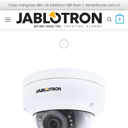
Bỏ
Chào mừng bạn đến với Jablotron Việt Nam | Vsmarthome.com.vn
qua
nội
0
dung