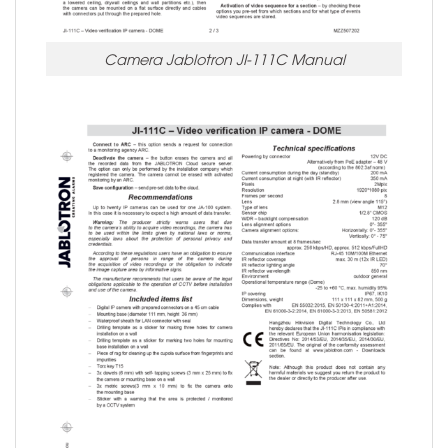
Camera Jablotron JI-111C Manual