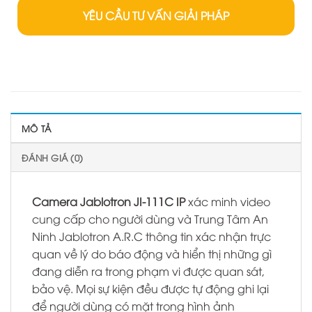
YÊU CẦU TƯ VẤN GIẢI PHÁP
MÔ TẢ
ĐÁNH GIÁ (0)
Camera Jablotron JI-111C IP
xác minh video
cung cấp cho người dùng và Trung Tâm An
Ninh Jablotron A.R.C thông tin xác nhận trực
quan về lý do báo động và hiển thị những gì
đang diễn ra trong phạm vi được quan sát,
bảo vệ. Mọi sự kiện đều được tự động ghi lại
để người dùng có mặt trong hình ảnh