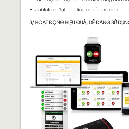
Jablotron đạt các tiêu chuẩn an ninh ca
3/ HOẠT ĐỘNG HIỆU QUẢ, DỄ DÀNG SỬ DỤN