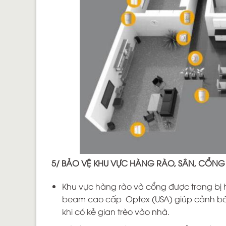
5/ BẢO VỆ KHU VỰC HÀNG RÀO, SÂN, CỔNG
Khu vực hàng rào và cổng được trang bị 
beam cao cấp Optex (USA) giúp cảnh b
khi có kẻ gian trèo vào nhà.