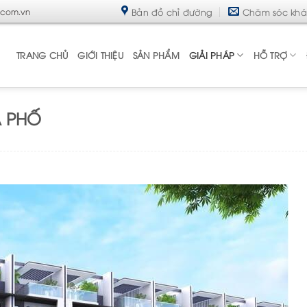
Bản đồ chỉ đường
Chăm sóc kh
.com.vn
TRANG CHỦ
GIỚI THIỆU
SẢN PHẨM
GIẢI PHÁP
HỖ TRỢ
À PHỐ