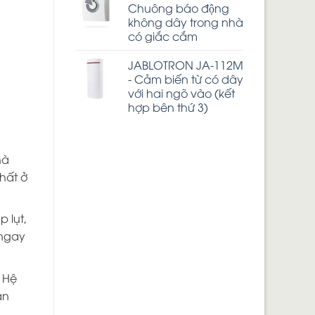
Chuông báo động
không dây trong nhà
có giắc cắm
JABLOTRON JA-112M
- Cảm biến từ có dây
với hai ngõ vào (kết
hợp bên thứ 3)
hà
hất ở
 lụt,
 ngay
 Hệ
an