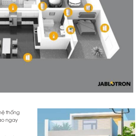
hệ thống
áo ngay