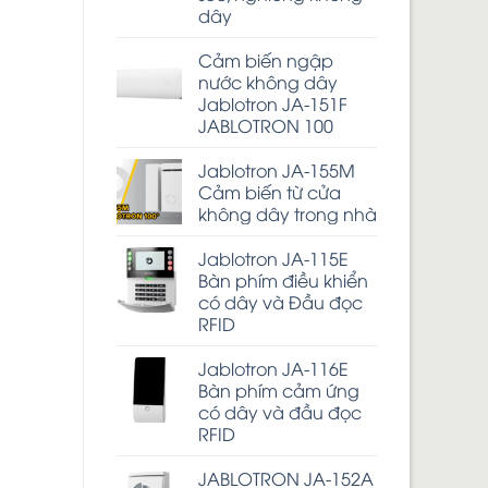
dây
Cảm biến ngập
nước không dây
Jablotron JA-151F
JABLOTRON 100
Jablotron JA-155M
Cảm biến từ cửa
không dây trong nhà
Jablotron JA-115E
Bàn phím điều khiển
có dây và Đầu đọc
RFID
Jablotron JA-116E
Bàn phím cảm ứng
có dây và đầu đọc
RFID
JABLOTRON JA-152A