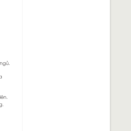
 ngủ.
a
lên.
g.