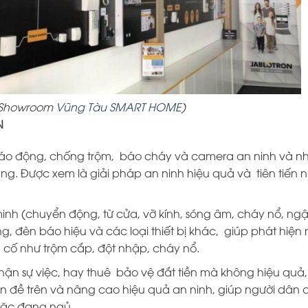
a Showroom
Vũng Tàu SMART HOME
)
N
 báo động, chống trộm, báo cháy và camera an ninh và n
ng. Được xem là giải pháp an ninh hiệu quả và tiên tiến n
h (chuyển động, từ cửa, vỡ kính, sóng âm, cháy nổ, ngập
 đèn báo hiệu và các loại thiết bị khác, giúp phát hiện
 cố như trộm cắp, đột nhập, cháy nổ.
hận sự việc, hay thuê bảo vệ đắt tiền mà không hiệu quả,
ấn đề trên và nâng cao hiệu quả an ninh, giúp người dân 
hoặc đang ngủ.