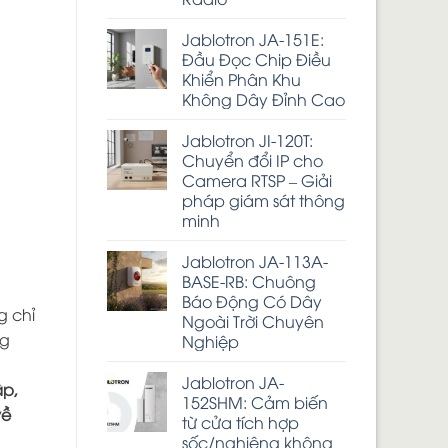
Jablotron JA-151E:
Đầu Đọc Chip Điều
Khiển Phân Khu
Không Dây Đỉnh Cao
Jablotron JI-120T:
Chuyển đổi IP cho
Camera RTSP – Giải
pháp giám sát thông
minh
Jablotron JA-113A-
BASE-RB: Chuông
Báo Động Có Dây
g chỉ
Ngoài Trời Chuyên
ng
Nghiệp
Jablotron JA-
ập,
152SHM: Cảm biến
về
từ cửa tích hợp
sốc/nghiêng không