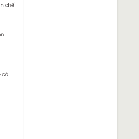
ạn chế
ện
ể cả