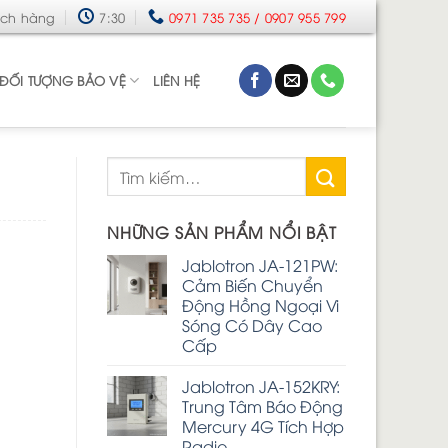
ách hàng
7:30
0971 735 735 / 0907 955 799
ĐỐI TƯỢNG BẢO VỆ
LIÊN HỆ
NHỮNG SẢN PHẨM NỔI BẬT
Jablotron JA-121PW:
Cảm Biến Chuyển
Động Hồng Ngoại Vi
Sóng Có Dây Cao
Cấp
Jablotron JA-152KRY:
Trung Tâm Báo Động
Mercury 4G Tích Hợp
Radio