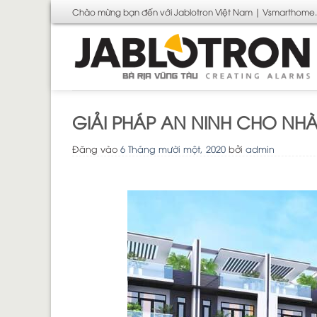
Bỏ
Chào mừng bạn đến với Jablotron Việt Nam | Vsmarthome
qua
nội
dung
GIẢI PHÁP AN NINH CHO NH
Đăng vào
6 Tháng mười một, 2020
bởi
admin