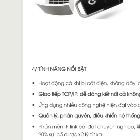
4/ TÍNH NĂNG NỔI BẬT
Hoạt động cả khi bị cắt điện, không dây, 
Giao tiếp TCP/IP
,
dễ dàng kết nối cả khôn
Ứng dụng nhiều công nghệ hiện đại vào c
Quản lý, phân quyền, điều khiển hệ thốn
Phần mềm F-link cài đặt chuyên nghiệp,
k
90% sự cố được xử lý từ xa.