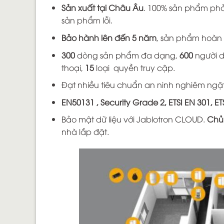
Sản xuất tại Châu Âu
. 100% sản phẩm phả
sản phẩm lỗi.
Bảo hành lên đến 5 năm
, sản phẩm hoàn 
300
dòng sản phẩm đa dạng,
600
người 
thoại,
15
loại quyền truy cập.
Đạt nhiều tiêu chuẩn an ninh nghiêm ngặt
EN50131 , Security Grade 2, ETSI EN 301, ET
Bảo mật dữ liệu với Jablotron CLOUD.
Chủ
nhà lắp đặt.