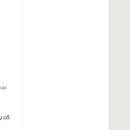
-up.
sự cố
,