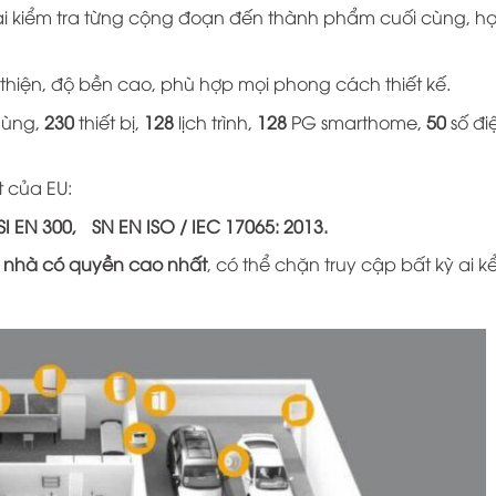
i kiểm tra từng cộng đoạn đến thành phẩm cuối cùng, h
thiện, độ bền cao, phù hợp mọi phong cách thiết kế.
dùng,
230
thiết bị,
128
lịch trình,
128
PG smarthome,
50
số đi
 của EU:
SI EN 300, ČSN EN ISO / IEC 17065: 2013.
 nhà có quyền cao nhất
, có thể chặn truy cập bất kỳ ai k