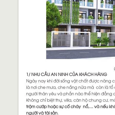
1/ NHU CẦU AN NINH CỦA KHÁCH HÀNG
Ngày nay khi đời sống vật chất được nâng c
là nơi che mưa, che nắng nữa mà còn là tổ 
người thân yêu và phần nào thể hiện đẳng 
Không chỉ biệt thự, villa, căn hộ chung cư, 
trộm cướp hoặc sự cố cháy nổ,… và nếu khô
người và tài sản
.