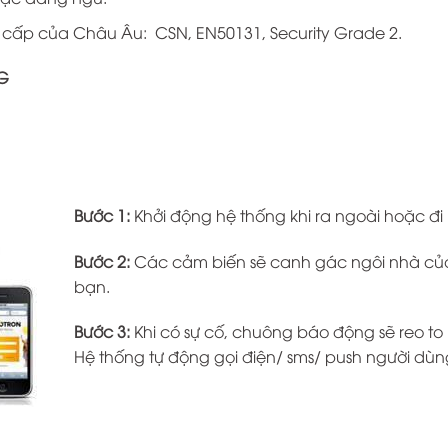
o cấp của Châu Âu: CSN, EN50131, Security Grade 2.
G
Bước 1:
Khởi động hệ thống khi ra ngoài hoặc đi
Bước 2:
Các cảm biến sẽ canh gác ngôi nhà củ
bạn.
Bước 3:
Khi có sự cố, chuông báo động sẽ reo to 
Hệ thống tự động gọi điện/ sms/ push người dùn