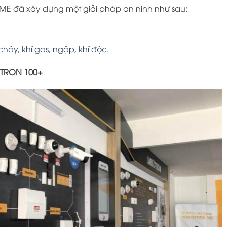
 đã xây dựng một giải pháp an ninh như sau:
cháy
,
khí gas
,
ngập
,
khí độc
.
TRON 100+