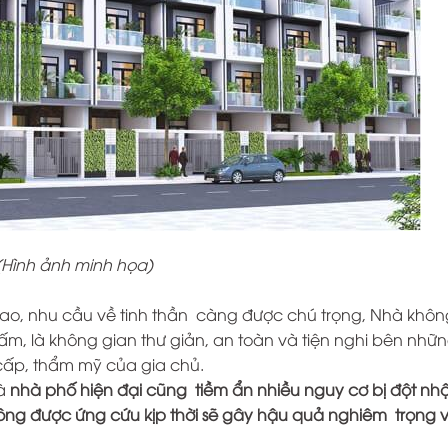
(Hình ảnh minh họa)
ao, nhu cầu về tinh thần càng được chú trọng, Nhà khôn
ấm, là không gian thư giản, an toàn và tiện nghi bên nhữ
cấp, thẩm mỹ của gia chủ.
mà
nhà phố hiện đại cũng tiềm ẩn nhiều nguy cơ bị đột nh
ng được ứng cứu kịp thời sẽ gây hậu quả nghiêm trọng 