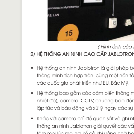
( Hình ảnh củ
2/ HỆ THỐNG AN NINH CAO CẤP JABLOTRO
Hệ thống an ninh Jablotron là giải pháp
thông minh tích hợp trên cùng một nền tả
các quốc gia phát triển như EU, Bắc Mỹ.
Hệ thống bao gồm các cảm biến thông min
nhiệt độ), camera CCTV, chuông báo động,
lập tức và báo động và xử lý ngay các sự
Khác với camera chỉ để quan sát và ghi n
thống an ninh Jablotron giải quyết các v
tâm mọi lúc mọi nơi kể cả khi vắng nhà 