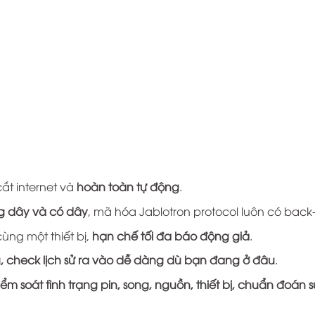
cắt internet và
hoàn toàn tự động
.
g dây và có dây
, mã hóa Jablotron protocol luôn có back
ùng một thiết bị,
hạn chế tối đa báo động giả
.
g, check lịch sử ra vào dễ dàng dù bạn đang ở đâu
.
iểm soát tình trạng pin, song, nguồn, thiết bị, chuẩn đoán 