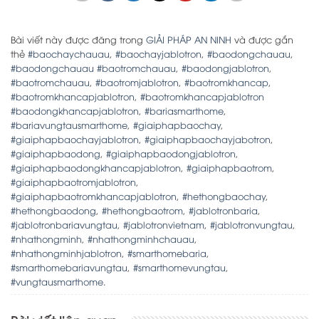
Bài viết này được đăng trong
GIẢI PHÁP AN NINH
và được gắn
thẻ
#baochaychauau
,
#baochayjablotron
,
#baodongchauau
,
#baodongchauau #baotromchauau
,
#baodongjablotron
,
#baotromchauau
,
#baotromjablotron
,
#baotromkhancap
,
#baotromkhancapjablotron
,
#baotromkhancapjablotron
#baodongkhancapjablotron
,
#bariasmarthome
,
#bariavungtausmarthome
,
#giaiphapbaochay
,
#giaiphapbaochayjablotron
,
#giaiphapbaochayjabotron
,
#giaiphapbaodong
,
#giaiphapbaodongjablotron
,
#giaiphapbaodongkhancapjablotron
,
#giaiphapbaotrom
,
#giaiphapbaotromjablotron
,
#giaiphapbaotromkhancapjablotron
,
#hethongbaochay
,
#hethongbaodong
,
#hethongbaotrom
,
#jablotronbaria
,
#jablotronbariavungtau
,
#jablotronvietnam
,
#jablotronvungtau
,
#nhathongminh
,
#nhathongminhchauau
,
#nhathongminhjablotron
,
#smarthomebaria
,
#smarthomebariavungtau
,
#smarthomevungtau
,
#vungtausmarthome
.