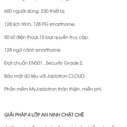
600 người dùng, 230 thiết bị,
128 lịch trình, 128 PG smarthome,
50 số điện thoại,15 loại quyền truy cập.
128 ngữ cảnh smarthome
Đạt chuẩn EN501 , Security Grade 2.
Bảo mật dữ liệu với Jablotron CLOUD.
Phần mềm MyJablotron thân thiện, miễn phí.
GIẢI PHÁP 4 LỚP AN NINH CHẶT CHẼ