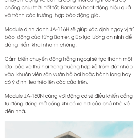
chống chịu thời tiết tốt, Barrier sẽ hoạt động hiệu quả
và tránh các trường hợp báo động giả.
Module định danh JA-116H sẽ giúp xác định ngay vị trí
báo động của từng Barrier, giúp lực lượng an ninh dễ
dàng triển khai nhanh chóng.
Cảm biến chuyển động hồng ngoại sẽ tạo thành một
lớp bảo vệ thứ hai trong trường hợp kẻ trộm đột nhập
vào khuôn viên sân vườn hồ bơi hoặc hành lang hay
có ý định leo trèo lên các cửa trên.
Module JA-150N cùng với động cơ sẽ điều khiển cổng
tự động đóng mở cổng khi có xe hơi của chủ nhà về
đến nhà.