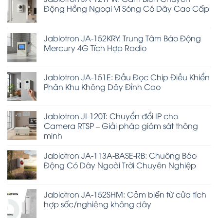
Động Hồng Ngoại Vi Sóng Có Dây Cao Cấp
Jablotron JA-152KRY: Trung Tâm Báo Động
Mercury 4G Tích Hợp Radio
Jablotron JA-151E: Đầu Đọc Chip Điều Khiển
Phân Khu Không Dây Đỉnh Cao
Jablotron JI-120T: Chuyển đổi IP cho
Camera RTSP – Giải pháp giám sát thông
minh
Jablotron JA-113A-BASE-RB: Chuông Báo
Động Có Dây Ngoài Trời Chuyên Nghiệp
Jablotron JA-152SHM: Cảm biến từ cửa tích
hợp sốc/nghiêng không dây