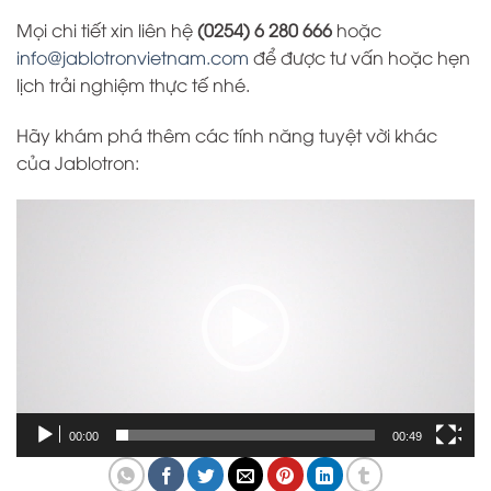
Mọi chi tiết xin liên hệ
(0254) 6 280 666
hoặc
info@jablotronvietnam.com
để được tư vấn hoặc hẹn
lịch trải nghiệm thực tế nhé.
Hãy khám phá thêm các tính năng tuyệt vời khác
của Jablotron:
Trình
chơi
Video
00:00
00:49