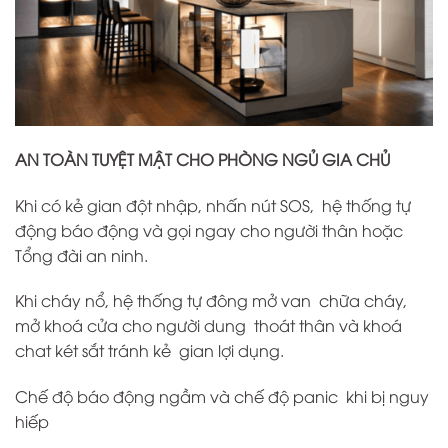
AN TOÀN TUYỆT MẬT CHO PHÒNG NGỦ GIA CHỦ
Khi có kẻ gian đột nhập, nhấn nút SOS, hệ thống tự
động báo động và gọi ngay cho người thân hoặc
Tổng đài an ninh.
Khi cháy nổ, hệ thống tự đông mở van chữa cháy,
mở khoá cửa cho người dung thoát thân và khoá
chat két sắt tránh kẻ gian lợi dụng.
Chế độ báo động ngầm và chế độ panic khi bị nguy
hiếp