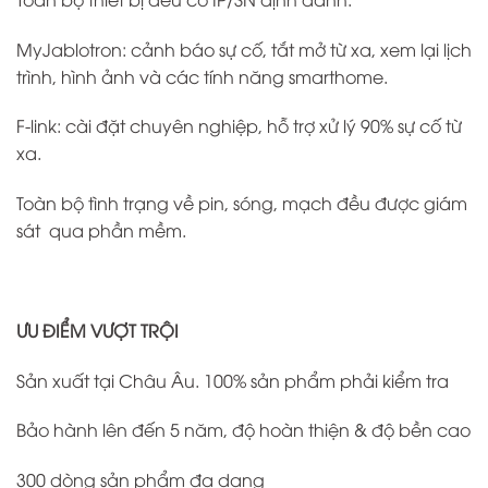
MyJablotron: cảnh báo sự cố, tắt mở từ xa, xem lại lịch
trình, hình ảnh và các tính năng smarthome.
F-link: cài đặt chuyên nghiệp, hỗ trợ xử lý 90% sự cố từ
xa.
Toàn bộ tình trạng về pin, sóng, mạch đều được giám
sát qua phần mềm.
ƯU ĐIỂM VƯỢT TRỘI
Sản xuất tại Châu Âu. 100% sản phẩm phải kiểm tra
Bảo hành lên đến 5 năm, độ hoàn thiện & độ bền cao
300 dòng sản phẩm đa dạng