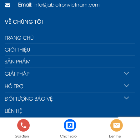
Email:
info@jablotronvietnam.com
VỀ CHÚNG TÔI
TRANG CHỦ
GIỚI THIỆU
SẢN PHẨM
GIẢI PHÁP
HỖ TRỢ
ĐỐI TƯỢNG BẢO VỆ
LIÊN HỆ
Gọi điện
Chat Zalo
Liên hệ