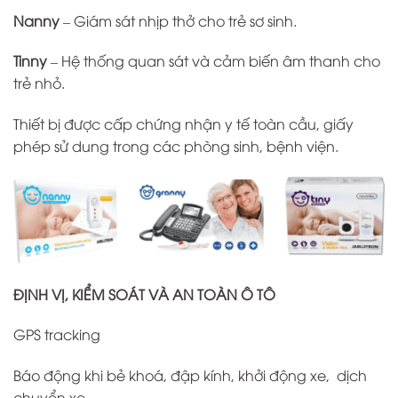
Nanny
– Giám sát nhịp thở cho trẻ sơ sinh.
Tinny
– Hệ thống quan sát và cảm biến âm thanh cho
trẻ nhỏ.
Thiết bị được cấp chứng nhận y tế toàn cầu, giấy
phép sử dung trong các phòng sinh, bệnh viện.
ĐỊNH VỊ, KIỂM SOÁT VÀ AN TOÀN Ô TÔ
GPS tracking
Báo động khi bẻ khoá, đập kính, khởi động xe, dịch
chuyển xe.