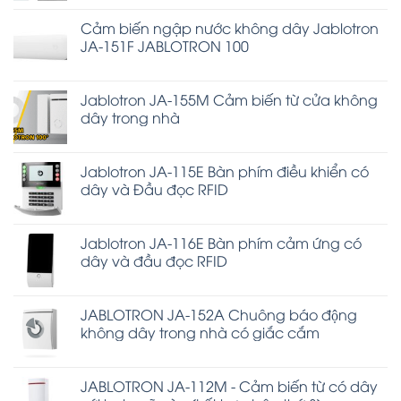
Cảm biến ngập nước không dây Jablotron
JA-151F JABLOTRON 100
Jablotron JA-155M Cảm biến từ cửa không
dây trong nhà
Jablotron JA-115E Bàn phím điều khiển có
dây và Đầu đọc RFID
Jablotron JA-116E Bàn phím cảm ứng có
dây và đầu đọc RFID
JABLOTRON JA-152A Chuông báo động
không dây trong nhà có giắc cắm
JABLOTRON JA-112M - Cảm biến từ có dây