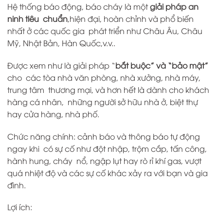
Hệ thống báo động, báo cháy là một
giải pháp
an
ninh tiêu
chuẩn
,hiện đại, hoàn chỉnh và phổ biến
nhất ở các quốc gia phát triển như Châu Âu, Châu
Mỹ, Nhật Bản, Hàn Quốc,v.v..
Được xem như là giải pháp “
bắt
buộc”
và
“bảo mật”
cho các tòa nhà văn phòng, nhà xưởng, nhà máy,
trung tâm thương mại, và hơn hết là dành cho khách
hàng cá nhân, những người sở hữu nhà ở, biệt thự
hay cửa hàng, nhà phố.
Chức năng chính: cảnh báo và thông báo tự động
ngay khi có sự cố như đột nhập, trộm cắp, tấn công,
hành hung, cháy nổ, ngập lụt hay rò rỉ khí gas, vượt
quá nhiệt độ và các sự cố khác xảy ra với bạn và gia
đình.
Lợi ích: