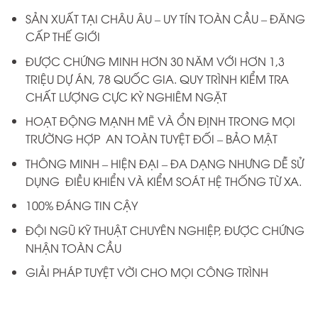
SẢN XUẤT TẠI CHÂU ÂU – UY TÍN TOÀN CẦU – ĐĂNG
CẤP THẾ GIỚI
ĐƯỢC CHỨNG MINH HƠN 30 NĂM VỚI HƠN 1,3
TRIỆU DỰ ÁN, 78 QUỐC GIA. QUY TRÌNH KIỂM TRA
CHẤT LƯỢNG CỰC KỲ NGHIÊM NGẶT
HOẠT ĐỘNG MẠNH MẼ VÀ ỔN ĐỊNH TRONG MỌI
TRƯỜNG HỢP AN TOÀN TUYỆT ĐỐI – BẢO MẬT
THÔNG MINH – HIỆN ĐẠI – ĐA DẠNG NHƯNG DỄ SỬ
DỤNG ĐIỀU KHIỂN VÀ KIỂM SOÁT HỆ THỐNG TỪ XA.
100% ĐÁNG TIN CẬY
ĐỘI NGŨ KỸ THUẬT CHUYÊN NGHIỆP, ĐƯỢC CHỨNG
NHẬN TOÀN CẦU
GIẢI PHÁP TUYỆT VỜI CHO MỌI CÔNG TRÌNH