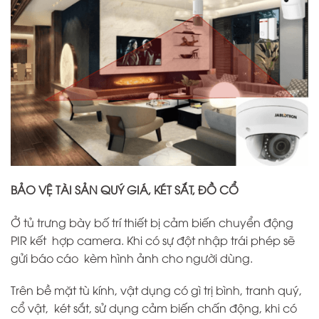
BẢO VỆ TÀI SẢN QUÝ GIÁ, KÉT SẮT, ĐỒ CỔ
Ở tủ trưng bày bố trí thiết bị cảm biến chuyển động
PIR kết hợp camera. Khi có sự đột nhập trái phép sẽ
gửi báo cáo kèm hình ảnh cho người dùng.
Trên bề mặt tù kính, vật dụng có gì trị bình, tranh quý,
cổ vật, két sắt, sử dụng cảm biến chấn động, khi có