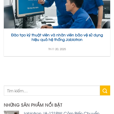
Đào tạo kỹ thuật viên và nhân viên bảo vệ sử dụng
hiệu quả hệ thống Jablotron
Th11 20, 2025
NHỮNG SẢN PHẨM NỔI BẬT
Jablotron JA-121PW: Cảm Biến Chuyển