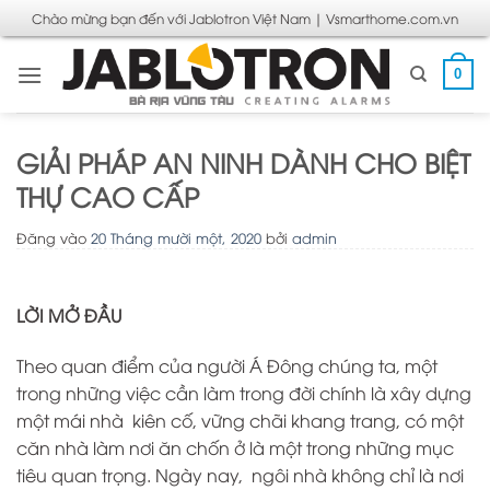
Bỏ
Chào mừng bạn đến với Jablotron Việt Nam | Vsmarthome.com.vn
qua
nội
0
dung
GIẢI PHÁP AN NINH DÀNH CHO BIỆT
THỰ CAO CẤP
Đăng vào
20 Tháng mười một, 2020
bởi
admin
LỜI MỞ ĐẦU
Theo quan điểm của người Á Đông chúng ta, một
trong những việc cần làm trong đời chính là xây dựng
một mái nhà kiên cố, vững chãi khang trang, có một
căn nhà làm nơi ăn chốn ở là một trong những mục
tiêu quan trọng. Ngày nay, ngôi nhà không chỉ là nơi