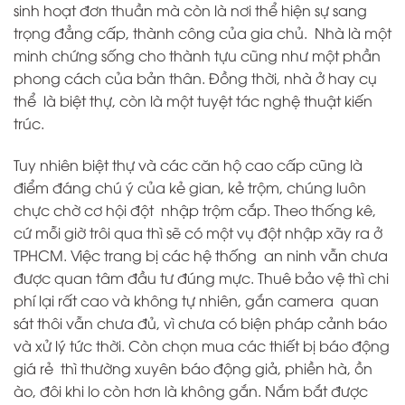
sinh hoạt đơn thuần mà còn là nơi thể hiện sự sang
trọng đẳng cấp, thành công của gia chủ. Nhà là một
minh chứng sống cho thành tựu cũng như một phần
phong cách của bản thân. Đồng thời, nhà ở hay cụ
thể là biệt thự, còn là một tuyệt tác nghệ thuật kiến
trúc.
Tuy nhiên biệt thự và các căn hộ cao cấp cũng là
điểm đáng chú ý của kẻ gian, kẻ trộm, chúng luôn
chực chờ cơ hội đột nhập trộm cắp. Theo thống kê,
cứ mỗi giờ trôi qua thì sẽ có một vụ đột nhập xãy ra ở
TPHCM. Việc trang bị các hệ thống an ninh vẫn chưa
được quan tâm đầu tư đúng mực. Thuê bảo vệ thì chi
phí lại rất cao và không tự nhiên, gắn camera quan
sát thôi vẫn chưa đủ, vì chưa có biện pháp cảnh báo
và xử lý tức thời. Còn chọn mua các thiết bị báo động
giá rẻ thì thường xuyên báo động giả, phiền hà, ồn
ào, đôi khi lo còn hơn là không gắn. Nắm bắt được