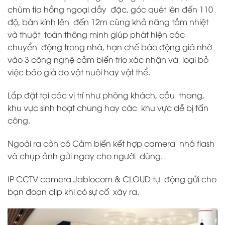
chùm tia hồng ngoại dầy đặc, góc quét lên đến 110
độ, bán kính lên đến 12m cùng khả năng tầm nhiệt
và thuật toán thông minh giúp phát hiện các
chuyển động trong nhà, hạn chế báo động giá nhờ
vào 3 công nghệ cảm biến trio xác nhận và loại bỏ
việc báo giả do vật nuôi hay vật thể.
Lắp đặt tại các vị trí như phòng khách, cầu thang,
khu vực sinh hoạt chung hay các khu vực dễ bị tấn
công.
Ngoài ra còn có Cảm biến kết hợp camera nhá flash
và chụp ảnh gửi ngay cho người dùng.
IP CCTV camera Jablocom & CLOUD tự động gửi cho
bạn đoạn clip khi có sự cố xãy ra.