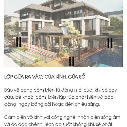
LỚP CỬA RA VÀO, CỬA KÍNH, CỬA SỔ
Bảo vệ bang cảm biến từ đóng mở cửa, khi có cạy
cửa, bẻ khoá, cảm biến lập tức phát hiện và báo
động ngay bằng còi hoặc đèn chiếu sáng.
Cảm biến vỡ kính với công nghệ nhận diện sóng âm
và đo đạc chênh lệch áp suất không khí, sẽ phát