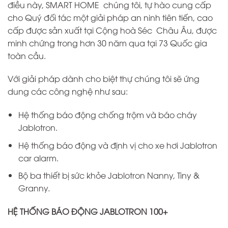
điều này, SMART HOME chúng tôi, tự hào cung cấp
cho Quý đối tác một giải pháp an ninh tiên tiến, cao
cấp được sản xuất tại Cộng hoà Séc Châu Âu, được
minh chứng trong hơn 30 năm qua tại 73 Quốc gia
toàn cầu.
Với giải pháp dành cho biệt thự chúng tôi sẽ ứng
dung các công nghệ như sau:
Hệ thống báo động chống trộm và báo cháy
Jablotron.
Hệ thống báo động và định vị cho xe hơi Jablotron
car alarm.
Bộ ba thiết bị sức khỏe Jablotron Nanny, Tiny &
Granny.
HỆ THỐNG BÁO ĐỘNG JABLOTRON 100+