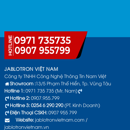
JABLOTRON VIỆT NAM
Công ty TNHH Công Nghệ Thông Tin Nam Việt
Showroom :
13/5 Phạm Thế Hiển, Tp. Vũng Tàu
Hotline 1:
0971 735 735 (Mr. Nam)
Hotline 2:
0907.955.799
Hotline 3: 0254 6 290 290
(PT. Kinh Doanh)
Điện Thoại CSKH:
0907 955 799
Website:
jablotronvietnam.com
/
jablotronvietnam.vn