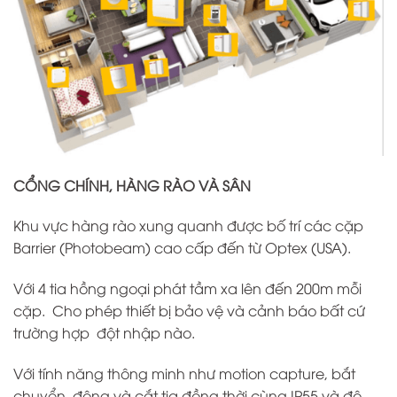
CỔNG CHÍNH, HÀNG RÀO VÀ SÂN
Khu vực hàng rào xung quanh được bố trí các cặp
Barrier (Photobeam) cao cấp đến từ Optex (USA).
Với 4 tia hồng ngoại phát tầm xa lên đến 200m mỗi
cặp. Cho phép thiết bị bảo vệ và cảnh báo bất cứ
trường hợp đột nhập nào.
Với tính năng thông minh như motion capture, bắt
chuyển động và cắt tia đồng thời cùng IP55 và độ