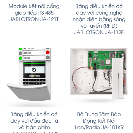
Module kết nối cổng
Bảng điều khiển có
giao tiếp RS-485
dây với công nghệ
JABLOTRON JA-121T
nhận diện bằng sóng
vô tuyến (RFID)
JABLOTRON JA-112E
Bảng điều khiển có
Bộ Trung Tâm Báo
dây với đầu đọc từ
Động Kết Nối
và bàn phím
Lan/Radio JA-101KR