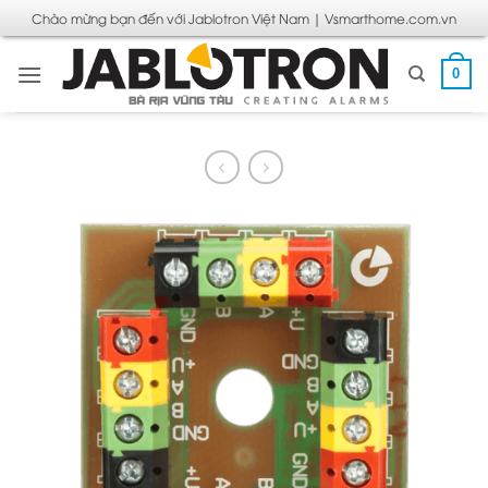
Bỏ
Chào mừng bạn đến với Jablotron Việt Nam | Vsmarthome.com.vn
qua
nội
0
dung