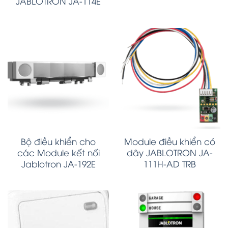
JABLOTRON JA-114E
Bộ điều khiển cho
Module điều khiển có
các Module kết nối
dây JABLOTRON JA-
Jablotron JA-192E
111H-AD TRB