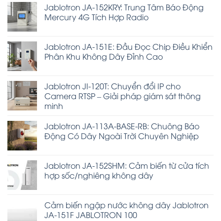
Jablotron JA-152KRY: Trung Tâm Báo Động
Mercury 4G Tích Hợp Radio
Jablotron JA-151E: Đầu Đọc Chip Điều Khiển
Phân Khu Không Dây Đỉnh Cao
Jablotron JI-120T: Chuyển đổi IP cho
Camera RTSP – Giải pháp giám sát thông
minh
Jablotron JA-113A-BASE-RB: Chuông Báo
Động Có Dây Ngoài Trời Chuyên Nghiệp
Jablotron JA-152SHM: Cảm biến từ cửa tích
hợp sốc/nghiêng không dây
Cảm biến ngập nước không dây Jablotron
JA-151F JABLOTRON 100