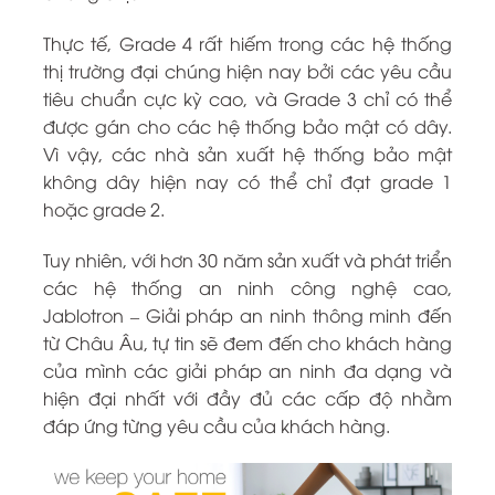
Thực tế, Grade 4 rất hiếm trong các hệ thống
thị trường đại chúng hiện nay bởi các yêu cầu
tiêu chuẩn cực kỳ cao, và Grade 3 chỉ có thể
được gán cho các hệ thống bảo mật có dây.
Vì vậy, các nhà sản xuất hệ thống bảo mật
không dây hiện nay có thể chỉ đạt grade 1
hoặc grade 2.
Tuy nhiên, với hơn 30 năm sản xuất và phát triển
các hệ thống an ninh công nghệ cao,
Jablotron – Giải pháp an ninh thông minh đến
từ Châu Âu, tự tin sẽ đem đến cho khách hàng
của mình các giải pháp an ninh đa dạng và
hiện đại nhất với đầy đủ các cấp độ nhằm
đáp ứng từng yêu cầu của khách hàng.