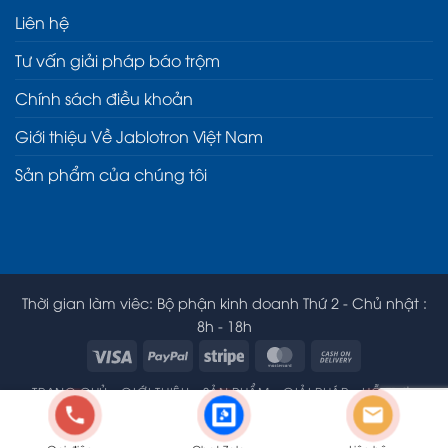
Liên hệ
Tư vấn giải pháp báo trộm
Chính sách điều khoản
Giới thiệu Về Jablotron Việt Nam
Sản phẩm của chúng tôi
Thời gian làm viêc: Bộ phận kinh doanh Thứ 2 - Chủ nhật :
8h - 18h
Visa
PayPal
Stripe
MasterCard
Cash
On
TRANG CHỦ
GIỚI THIỆU
SẢN PHẨM
GIẢI PHÁP
HỖ TRỢ
Delivery
ĐỐI TƯỢNG BẢO VỆ
LIÊN HỆ
Copyright 2026 ©
Jablotron Việt Nam