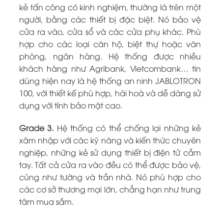
kẻ tấn công có kinh nghiệm, thường là trên một
người, bằng các thiết bị đặc biệt. Nó bảo vệ
cửa ra vào, cửa sổ và các cửa phụ khác. Phù
hợp cho các loại căn hộ, biệt thự hoặc văn
phòng, ngân hàng. Hệ thống được nhiều
khách hàng như Agribank, Vietcombank… tin
dùng hiện nay là hệ thống an ninh JABLOTRON
100, với thiết kế phù hợp, hài hoà và dễ dàng sử
dụng với tính bảo mật cao.
Grade 3.
Hệ thống có thể chống lại những kẻ
xâm nhập với các kỹ năng và kiến thức chuyên
nghiệp, những kẻ sử dụng thiết bị điện tử cầm
tay. Tất cả cửa ra vào đều có thể được bảo vệ,
cũng như tường và trần nhà. Nó phù hợp cho
các cơ sở thương mại lớn, chẳng hạn như trung
tâm mua sắm.