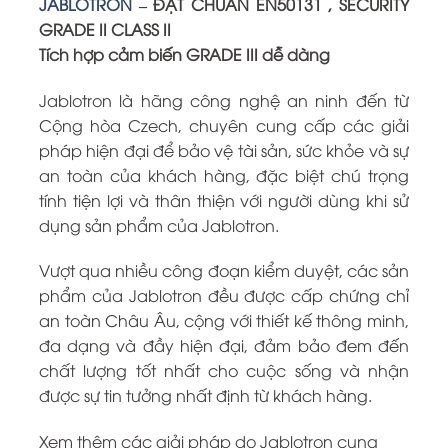
JABLOTRON
– ĐẠT CHUẨN EN50131 , SECURITY
GRADE II CLASS II
Tích hợp cảm biến GRADE III dễ dàng
Jablotron là hãng công nghệ an ninh đến từ
Cộng hòa Czech, chuyên cung cấp các giải
pháp hiện đại để bảo vệ tài sản, sức khỏe và sự
an toàn của khách hàng, đặc biệt chú trọng
tính tiện lợi và thân thiện với người dùng khi sử
dụng sản phẩm của Jablotron.
Vượt qua nhiều công đoạn kiểm duyệt, các sản
phẩm của Jablotron đều được cấp chứng chỉ
an toàn Châu Âu, cộng với thiết kế thông minh,
đa dạng và đầy hiện đại, đảm bảo đem đến
chất lượng tốt nhất cho cuộc sống và nhận
được sự tin tưởng nhất định từ khách hàng.
Xem thêm các giải pháp do Jablotron cung