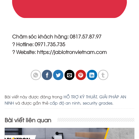
Chăm sóc khách hàng: 0817.57.87.97
? Hotline: 0971.735.735
? Website: https://jablotronvietnam.com
Bài viết này được đăng trong
HỖ TRỢ KỸ THUẬT
,
GIẢI PHÁP AN
NINH
và được gắn thẻ
cấp độ an ninh
,
security grades
.
Bài viết liên quan