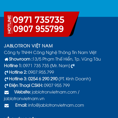
JABLOTRON VIỆT NAM
Công ty TNHH Công Nghệ Thông Tin Nam Việt
Showroom :
13/5 Phạm Thế Hiển, Tp. Vũng Tàu
Hotline 1:
0971 735 735 (Mr. Nam)
Hotline 2:
0907.955.799
Hotline 3: 0254 6 290 290
(PT. Kinh Doanh)
Điện Thoại CSKH:
0907 955 799
Website:
jablotronvietnam.com
/
jablotronvietnam.vn
Email:
info@jablotronvietnam.com