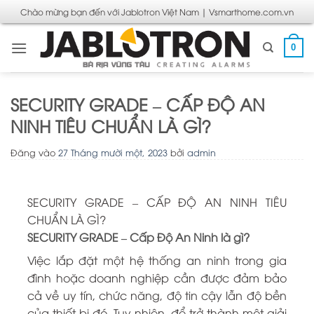
Bỏ
Chào mừng bạn đến với Jablotron Việt Nam | Vsmarthome.com.vn
qua
nội
0
dung
SECURITY GRADE – CẤP ĐỘ AN
NINH TIÊU CHUẨN LÀ GÌ?
Đăng vào
27 Tháng mười một, 2023
bởi
admin
SECURITY GRADE – CẤP ĐỘ AN NINH TIÊU
CHUẨN LÀ GÌ?
SECURITY GRADE – Cấp Độ An Ninh là gì?
Việc lắp đặt một hệ thống an ninh trong gia
đình hoặc doanh nghiệp cần được đảm bảo
cả về uy tín, chức năng, độ tin cậy lẫn độ bền
của thiết bị đó. Tuy nhiên, để trở thành một giải