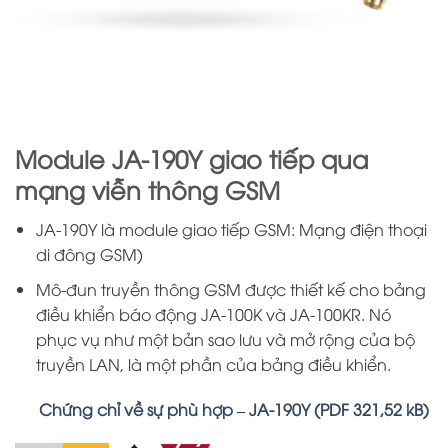
Module JA-190Y giao tiếp qua
mạng viễn thông GSM
JA-190Y là module giao tiếp GSM: Mạng điện thoại
di đông GSM)
Mô-đun truyền thông GSM được thiết kế cho bảng
điều khiển báo động JA-100K và JA-100KR. Nó
phục vụ như một bản sao lưu và mở rộng của bộ
truyền LAN, là một phần của bảng điều khiển.
Chứng chỉ về sự phù hợp – JA-190Y (PDF 321,52 kB)