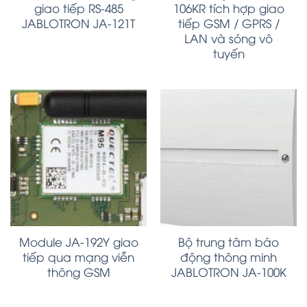
giao tiếp RS-485
106KR tích hợp giao
JABLOTRON JA-121T
tiếp GSM / GPRS /
LAN và sóng vô
tuyến
Module JA-192Y giao
Bộ trung tâm báo
tiếp qua mạng viễn
động thông minh
thông GSM
JABLOTRON JA-100K