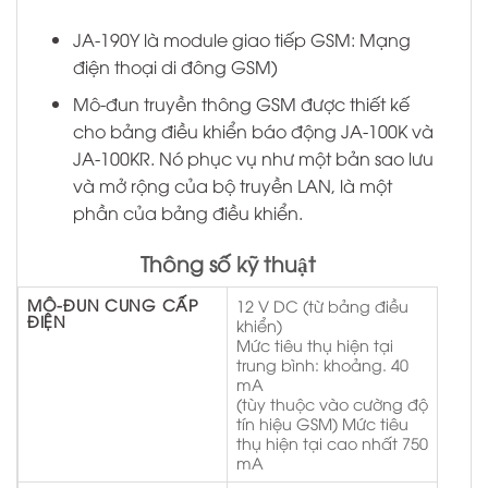
JA-190Y là module giao tiếp GSM: Mạng
điện thoại di đông GSM)
Mô-đun truyền thông GSM được thiết kế
cho bảng điều khiển báo động JA-100K và
JA-100KR. Nó phục vụ như một bản sao lưu
và mở rộng của bộ truyền LAN, là một
phần của bảng điều khiển.
Thông số kỹ thuật
MÔ-ĐUN CUNG CẤP
12 V DC (từ bảng điều
ĐIỆN
khiển)
Mức tiêu thụ hiện tại
trung bình: khoảng. 40
mA
(tùy thuộc vào cường độ
tín hiệu GSM) Mức tiêu
thụ hiện tại cao nhất 750
mA