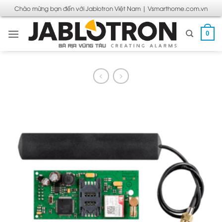
Bỏ
Chào mừng bạn đến với Jablotron Việt Nam | Vsmarthome.com.vn
qua
nội
0
dung