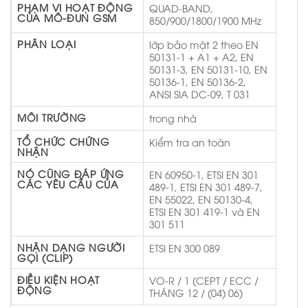
PHẠM VI HOẠT ĐỘNG
QUAD-BAND,
CỦA MÔ-ĐUN GSM
850/900/1800/1900 MHz
PHÂN LOẠI
lớp bảo mật 2 theo EN
50131-1 + A1 + A2, EN
50131-3, EN 50131-10, EN
50136-1, EN 50136-2,
ANSI SIA DC-09, T 031
MÔI TRƯỜNG
trong nhà
TỔ CHỨC CHỨNG
Kiểm tra an toàn
NHẬN
NÓ CŨNG ĐÁP ỨNG
EN 60950-1, ETSI EN 301
CÁC YÊU CẦU CỦA
489-1, ETSI EN 301 489-7,
EN 55022, EN 50130-4,
ETSI EN 301 419-1 và EN
301 511
NHẬN DẠNG NGƯỜI
ETSI EN 300 089
GỌI (CLIP)
ĐIỀU KIỆN HOẠT
VO-R / 1 (CEPT / ECC /
ĐỘNG
THÁNG 12 / (04) 06)