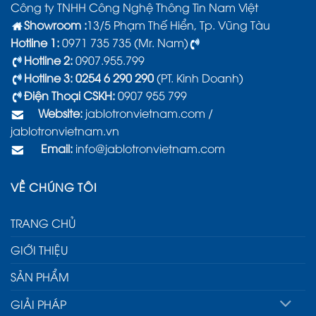
Công ty TNHH Công Nghệ Thông Tin Nam Việt
Showroom :
13/5 Phạm Thế Hiển, Tp. Vũng Tàu
Hotline 1:
0971 735 735 (Mr. Nam)
Hotline 2:
0907.955.799
Hotline 3: 0254 6 290 290
(PT. Kinh Doanh)
Điện Thoại CSKH:
0907 955 799
Website:
jablotronvietnam.com
/
jablotronvietnam.vn
Email:
info@jablotronvietnam.com
VỀ CHÚNG TÔI
TRANG CHỦ
GIỚI THIỆU
SẢN PHẨM
GIẢI PHÁP