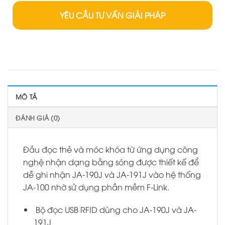
YÊU CẦU TƯ VẤN GIẢI PHÁP
MÔ TẢ
ĐÁNH GIÁ (0)
Đầu đọc thẻ và móc khóa từ ứng dụng công
nghệ nhận dạng bằng sóng được thiết kế để
dễ ghi nhận JA-190J và JA-191J vào hệ thống
JA-100 nhờ sử dụng phần mềm F-Link.
Bộ đọc USB RFID dùng cho JA-190J và JA-
191J