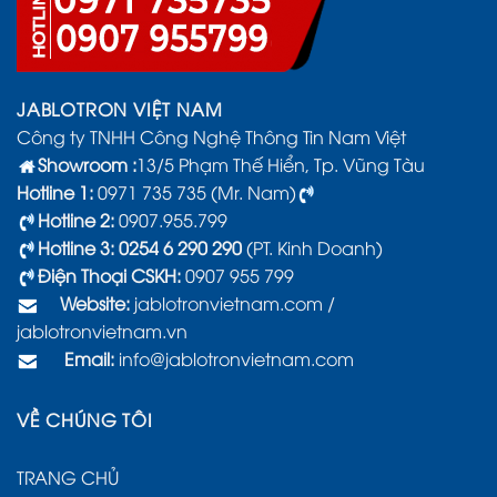
JABLOTRON VIỆT NAM
Công ty TNHH Công Nghệ Thông Tin Nam Việt
Showroom :
13/5 Phạm Thế Hiển, Tp. Vũng Tàu
Hotline 1:
0971 735 735 (Mr. Nam)
Hotline 2:
0907.955.799
Hotline 3: 0254 6 290 290
(PT. Kinh Doanh)
Điện Thoại CSKH:
0907 955 799
Website:
jablotronvietnam.com
/
jablotronvietnam.vn
Email:
info@jablotronvietnam.com
VỀ CHÚNG TÔI
TRANG CHỦ