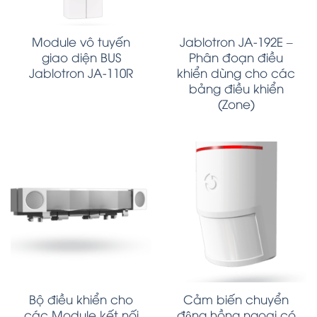
Module vô tuyến
Jablotron JA-192E –
giao diện BUS
Phân đoạn điều
Jablotron JA-110R
khiển dùng cho các
bảng điều khiển
(Zone)
Bộ điều khiển cho
Cảm biến chuyển
các Module kết nối
động hồng ngoại có