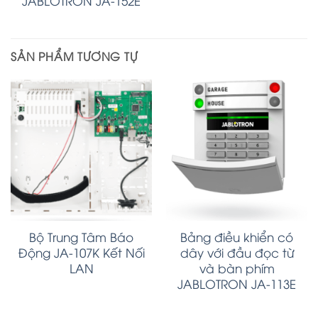
JABLOTRON JA-152E
SẢN PHẨM TƯƠNG TỰ
Bộ Trung Tâm Báo
Bảng điều khiển có
Động JA-107K Kết Nối
dây với đầu đọc từ
LAN
và bàn phím
JABLOTRON JA-113E